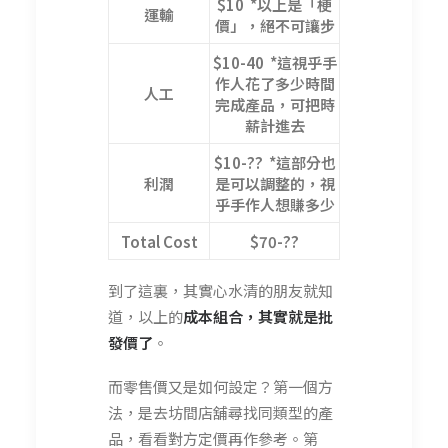
$10 *以上是「梗
運輸
價」，絕不可讓步
$10-40 *這視乎手
作人花了多少時間
人工
完成產品，可把時
薪計進去
$10-?? *這部分也
利潤
是可以調整的，視
乎手作人想賺多少
Total Cost
$70-??
到了這裏，其實心水清的朋友就知
道，以上的
成本組合，其實就是批
發價了
。
而零售價又是如何設定？第一個方
法，是去坊間店舖尋找同類型的產
品，看看對方定價再作參考。第