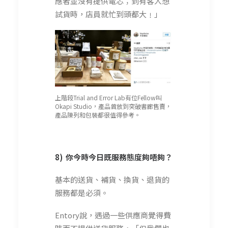
應者並沒有提供電芯；到有客人想
試貨時，店員就忙到頭都大﹗」
上階段Trial and Error Lab有位Fellow叫
Okapi Studio，產品曾放到突破書廊售賣，
產品陳列和包裝都很值得參考。
8) 你今時今日既服務態度夠唔夠？
基本的送貨、補貨、換貨、退貨的
服務都是必須。
Entory說，遇過一些供應商覺得費