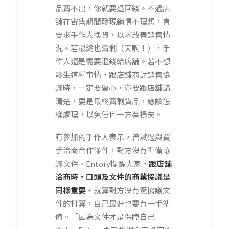
品賣不出，你就要退回錢。不過店
舖在寄售期間發現銷情不理想，會
要求手作人換貨，以求改善銷售情
況。若最終也賣剩（天啊！），手
作人還是需要退錢給店舖。若不想
發生這種事情，跟店舖商討銷售協
議時，一定要留心，亦要跟店舖講
清楚，要是最終賣剩貨品，應該怎
樣處理，以免任何一方有損失。
有參加的手作人表示，曾試過與買
手洽商合作條件，對方沒有準備協
議文件。Entory提醒大家，
跟店舖
洽商時，口頭及文件的商業協議是
同樣重要
。就算對方沒有簽協議文
件的打算，自己最好也要有一手準
備。「因為文件才是保障自己