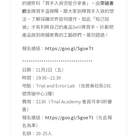
的選修科「買手入貨流程分享會」。由
突破書
廊
金牌買手温婉暉，跟大家剖釋買手入貨的想
法，了解採購世界如何運作，如此「知己知
彼」才有利將自己的產品Sell畀買手。計劃把
產品放到商鋪寄賣的工藝師們，萬勿錯過！
報名連結：
https://goo.gl/SgoeTt
*********************************
日期：11月2日（五）
時間：19:30--21:30
地點：Trial and Error Lab （佐敦吳松街191
號突破中心1樓）
費用：$130（Trial Academy 會員可享9折優
惠）
報名連結：
https://goo.gl/SgoeTt
（在此報
名為準）
名額：20-25人