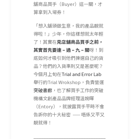
舖商品買手（Buyer）這一關，才
算拿到入場券！
「想入舖頭做生意，我的產品靚就
得啦！」少年，你這樣想就太年輕
了！其實在
見店舖商品買手之前，
其實首先要連 – 過 – 九 – 關
呀
！到
底如何才吸引到他們揀選自己的貨
品？他們的入貨準則又是甚麼呢？
今個月上旬在
Trial and Error Lab
舉行的Trial Wrokshop，負責營運
突破書廊
，也了解買手工作的突破
機構文創產品品牌經理溫婉暉
（Entory），就披露買手平時不會
告訴你的十大秘密 —— 唔係又平又
靚就得！
_____________________________