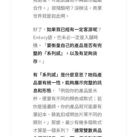
合作。」很殘酷吧？沒辦法，商業
世界就是如此啊。
好了，
如果
我已經有一定客源呢
？
Entory語，也未必一定是入舖時
機，「
要衡量自己的產品是否有完
整的『系列感』，以及有足夠貨
存
。」
有「系列感」是什麼意思？她指產
品要有統一性，能夠展示完整的訊
息和形態
，「例如你的產品是水
杯，便要有不同的顏色或款式；若
你是插畫師，你的產品就可能要有
筆記本、鎖匙扣或明信片等不同的
類別。」那麼，最少有幾多個款式
才算是一個系列？「
通常雙數商品