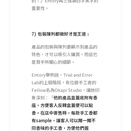
的！」Entory再三強調白字黑字的
重要性。
7) 包裝陳列都做好才是王道﹗
產品的包裝與陳列要顯示到產品的
特色，才可以吸引人購買，而這也
是買手所關心的細節。
Entory舉例說，Trial and Error
Lab的上個階段，有位做手工香的
Fellow名為Okapi Studio，讓她印
象深刻：「
他的產品盒蓋底附有香
座，方便客人反轉盒蓋便可以點
香。在店中寄售時，每款手工香都
有sample，讓客人可以聞一聞不
同香味的手工香，方便他們選