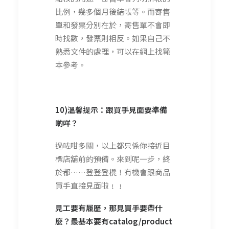
比例，幾多個月後結帳等。而寄售
單和發票分別在於，寄售單不會即
時找數，發票則相反。如果自己不
熟悉文件的處理，可以在網上找範
本參考。
10)溫馨提示：跟買手見面要準備
啲咩？
過咗咁多關，以上都只係你接近目
標店舖前的預備。來到呢一步，終
於都……登登登櫈！有機會跟商品
買手直接見面啦﹗﹗
見工要有履歷，那見買手要帶什
麼？最基本要有catalog/product