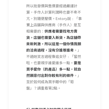
所以批發價與售價要經過嚴謹計
算，手作人計算利潤時也要不卑不
亢，別隨便壓價。Entory說﹕「事
實上店舖與供應商（手作人）是互
相需要的：
供應者需要找地方賣
貨，店舖也需要入新貨，為店舖帶
來新刺激，所以這是一個你情我願
的洽商過程，沒有分誰尊誰卑
。」
不過她笑言過程像追女仔﹕「當然
啦，也要視乎誰愛誰多一點。
要是
買手愛你（的產品）多一點，就自
然願意付出對你較有利的條件
。」
至於如何成為買手眼中的「筍
盤」？請重看第2點。