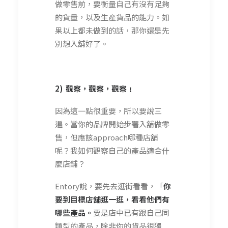
做零售前，要衡量自己有沒有足夠
的貨量，以及生產貨品的能力。如
果以上都未做到的話，那你還是先
別想入舖好了。
2) 觀察，觀察，觀察﹗
因為這一點很重要，所以要說三
遍。當你的品牌開始步署入舖做零
售，但應該approach哪種店舖
呢？我如何觀察自己的產品適合什
麼店舖？
Entory說，要先去逛街看看，「
你
要到目標店舖逛一逛，看看他們有
哪些產品。
要是店中已有跟自己同
類型的產品，除非你的貨品很獨