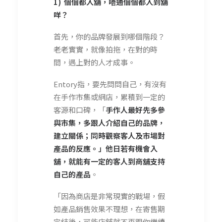
1) 個個都入舖，唔通個個都入到舖
咩？
首先，你的品牌發展到哪個階段？
老老實實，就像拍拖，在對的時
間，遇上對的人才成事。
Entory指，要先問問自己，有沒有
在手作市集或網店，累積到一定的
客源和口碑，「
手作人最好先多參
與市集，多跟人介紹自己的品牌，
建立關係；同時觀察客人及市場對
產品的反應。」他日若有機會入
舖，就能有一定的客人到商舖支持
自己的產品
。
「因為商店是非常現實的戰場，假
如產品銷售效果不理想，在寄售期
完結後，
可能店舖就不再跟你繼續