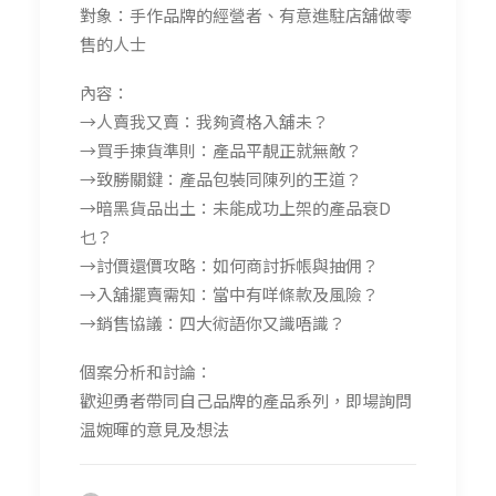
對象：手作品牌的經營者、有意進駐店舖做零
售的人士
內容：
→人賣我又賣：我夠資格入舖未？
→買手揀貨準則：產品平靚正就無敵？
→致勝關鍵：產品包裝同陳列的王道？
→暗黑貨品出土：未能成功上架的產品衰D
乜？
→討價還價攻略：如何商討拆帳與抽佣？
→入舖擺賣需知：當中有咩條款及風險？
→銷售協議：四大術語你又識唔識？
個案分析和討論：
歡迎勇者帶同自己品牌的產品系列，即場詢問
温婉暉的意見及想法