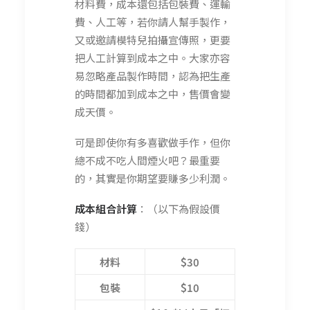
材料費，成本還包括包裝費、運輸
費、人工等，若你請人幫手製作，
又或邀請模特兒拍攝宣傳照，更要
把人工計算到成本之中。大家亦容
易忽略產品製作時間，認為把生產
的時間都加到成本之中，售價會變
成天價。
可是即使你有多喜歡做手作，但你
總不成不吃人間煙火吧？最重要
的，其實是你期望要賺多少利潤。
成本組合計算
：（以下為假設價
錢）
材料
$30
包裝
$10