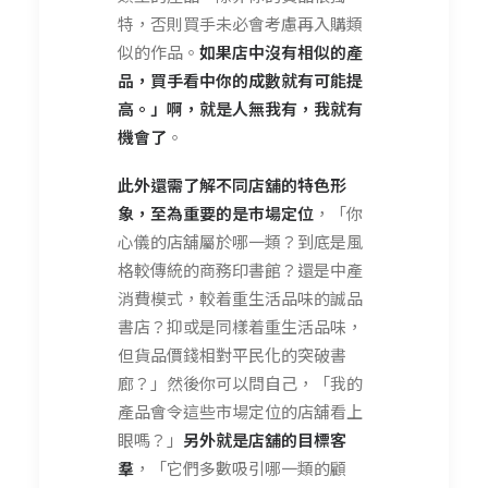
特，否則買手未必會考慮再入購類
似的作品。
如果店中沒有相似的產
品，買手看中你的成數就有可能提
高。」啊，就是人無我有，我就有
機會了
。
此外還需了解不同店舖的特色形
象，至為重要的是巿場定位
，「你
心儀的店舖屬於哪一類？到底是風
格較傳統的商務印書館？還是中產
消費模式，較着重生活品味的誠品
書店？抑或是同樣着重生活品味，
但貨品價錢相對平民化的突破書
廊？」然後你可以問自己，「我的
產品會令這些市場定位的店舖看上
眼嗎？」
另外就是店舖的目標客
羣
，「它們多數吸引哪一類的顧