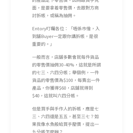
面，是要拿着零售價，去跟對方商
討拆帳，或稱為抽佣。
Entory叮囑各位：「唔係巿儈，入
到舖Buyer一定跟你講拆帳，是很
重要的。」
一般而言，店舖多數會就每件貨品
的零售價抽佣30-40%，這就是所謂
的七三、六四分帳；舉個例，一件
貨品的零售價為$100，每賣出一件
產品，你獲得$60，店舖就得到
$40，這就叫六四分帳。
但是買手與手作人的拆帳，應是七
三、六四還是五五，甚至三七？如
果我像水魚般給買手壓價，提出一
九分帳怎麼辦？