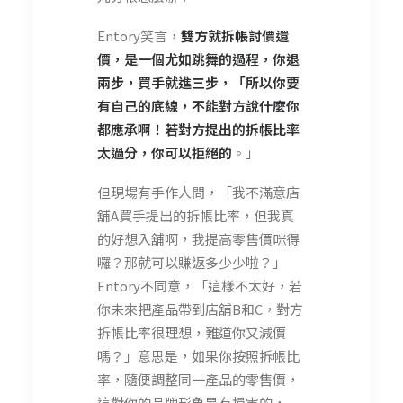
Entory笑言，
雙方就拆帳討價還
價，是一個尤如跳舞的過程，你退
兩步，買手就進三步，「所以你要
有自己的底線，不能對方說什麼你
都應承啊！若對方提出的拆帳比率
太過分，你可以拒絕的
。」
但現場有手作人問，「我不滿意店
舖A買手提出的拆帳比率，但我真
的好想入舖啊，我提高零售價咪得
囉？那就可以賺返多少少啦？」
Entory不同意，「這樣不太好，若
你未來把產品帶到店舖B和C，對方
拆帳比率很理想，難道你又減價
嗎？」意思是，如果你按照拆帳比
率，隨便調整同一產品的零售價，
這對你的品牌形象是有損害的，