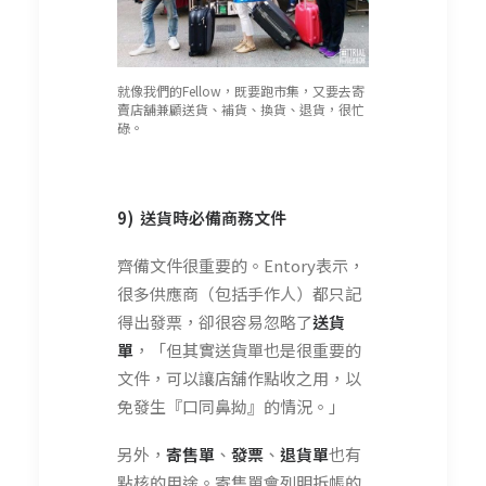
就像我們的Fellow，既要跑市集，又要去寄
賣店舖兼顧送貨、補貨、換貨、退貨，很忙
碌。
9) 送貨時必備商務文件
齊備文件很重要的。Entory表示，
很多供應商（包括手作人）都只記
得出發票，卻很容易忽略了
送貨
單
，「但其實送貨單也是很重要的
文件，可以讓店舖作點收之用，以
免發生『口同鼻拗』的情況。」
另外，
寄售單
、
發票
、
退貨單
也有
點核的用途。寄售單會列明拆帳的