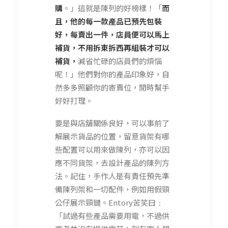
購
。」這就是陳列的好榜樣！「
而
且，他的每一款產品已預先包裝
好，每賣出一件，店員便可以馬上
補貨，不用拆東拆西再組裝才可以
補貨，
減省忙碌的店員們的煩惱
呢！」他們對你的產品印象好，自
然多多照顧你的寄賣位，閒時幫手
好好打理。
要是與店舖關係良好，可以事前了
解展示貨品的位置，留意貨架有哪
些配置可以用來做陳列，亦可以因
應不同貨架，去設計產品的陳列方
法。記住，手作人是有責任預先準
備陳列架和一切配件，例如用假頸
公仔展示頸鏈。Entory苦笑曰﹕
「試過有些產品需要用電，不過供