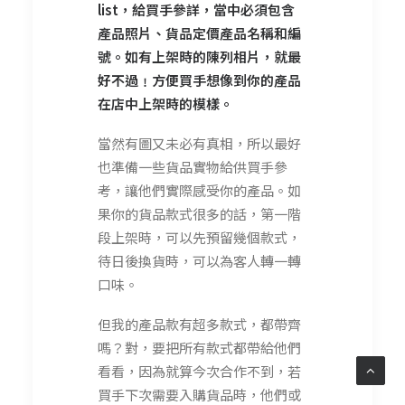
list，給買手參詳，當中必須包含
產品照片、貨品定價產品名稱和編
號。如有上架時的陳列相片，就最
好不過﹗方便買手想像到你的產品
在店中上架時的模樣。
當然有圖又未必有真相，所以最好
也準備一些貨品實物給供買手參
考，讓他們實際感受你的產品。如
果你的貨品款式很多的話，第一階
段上架時，可以先預留幾個款式，
待日後換貨時，可以為客人轉一轉
口味。
但我的產品款有超多款式，都帶齊
嗎？對，要把所有款式都帶給他們
看看，因為就算今次合作不到，若
買手下次需要入購貨品時，他們或