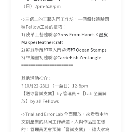
（日）2pm-5:30pm
➪三選二的工藝入門工作坊，一個價錢體驗兩
種Fellow工藝的技巧：
1) 皮革工藝體驗 @
Grew From Hands
X
墨皮
Makpei leathercraft
2) 鯨豚手雕印章入門 @
海印 Ocean Stamps
3) 禪繞畫初體驗 @
CarrieFish Zentangle
======================
其他活動推介：
? 10月22-28日 （一至日）12-8pm
【送你嘗試支票】by 管理員 + 【Lab 全面開
放】by all Fellows
➪Trial and Error Lab 全面開放，來看看本地
文創產業的共同工作群體，人與作品是怎樣
的！管理員更會預備「嘗試支票」，讓大家寫