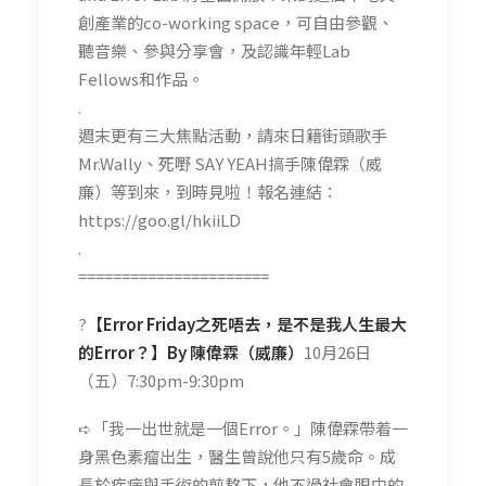
創產業的co-working space，可自由參觀、
聽音樂、參與分享會，及認識年輕Lab
Fellows和作品。
.
週末更有三大焦點活動，請來日籍街頭歌手
Mr.Wally、死嘢 SAY YEAH搞手陳偉霖（威
廉）等到來，到時見啦！報名連結：
https://goo.gl/hkiiLD
.
======================
?
【Error Friday之死唔去，是不是我人生最大
的Error？】By 陳偉霖（威廉）
10月26日
（五）7:30pm-9:30pm
➪「我一出世就是一個Error。」陳偉霖帶着一
身黑色素瘤出生，醫生曾說他只有5歲命。成
長於疾病與手術的煎熬下，他不過社會眼中的