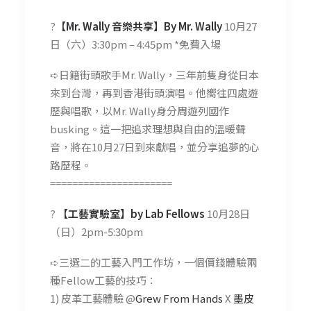
?
【Mr. Wally 音樂共享】By Mr. Wally
10月27
日（六）3:30pm – 4:45pm *免費入場
➪日籍街頭歌手Mr. Wally，三年前隻身從日本
來到台灣，再到香港街頭演唱。他嚮往四處遊
歷與唱歌，以Mr. Wally身分周遊列國作
busking。這一把追求理想與自由的溫暖聲
音，將在10月27日到來獻唱，並分享追夢的心
路歷程。
======================
?
【工藝實驗室】by Lab Fellows
10月28日
（日）2pm-5:30pm
➪三選二的工藝入門工作坊，一個價錢體驗兩
種Fellow工藝的技巧：
1) 皮革工藝體驗 @
Grew From Hands
X
墨皮