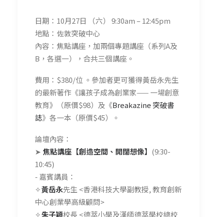
日期：10月27日 （六） 9:30am – 12:45pm
地點：佐敦突破中心
內容：焦點講座，加兩個專題講座（系列A及
B，各選一），合共三個講座。
費用：$380/位 。參加者更可獲得黃岳永先生
的最新著作《讓孩子成為創業家—— 一場創意
教育》（原價$98）及《
Breakazine 突破書
誌
》各一本（原價$45）。
論壇內容：
➤
焦點講座【創造空間、開闊想像】
(9:30-
10:45)
- 嘉賓講員：
✧
黃岳永
先生 <香港科技大學副教授, 教育創新
中心創業學高級顧問>
✧
朱子穎
校長 <德萃小學及漢師德萃學校總校