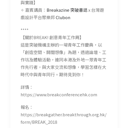
與實踐】
✧ 嘉賓講員：
Breakazine 突破書誌
x 台灣遊
戲設計平台聚樂邦
Clubon
****
【關於BREAK! 創意青年工作周】
這是突破機構主辦的一場青年工作慶典，以
「創造空間、開闊想像」為題，透過論壇、工
作坊及體驗活動，連同本港及外地一眾青年工
作先行者，與大家交流和想像，學習怎樣在大
時代中與青年同行。期待見到你！
詳情：
https://www.breakconferencehk.com
報名：
https://breakgather.breakthrough.org.hk/
form/BREAK_2018