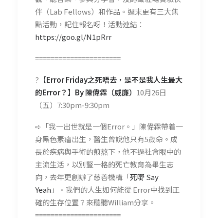
伴（Lab Fellows）和作品。週末更有三大焦
點活動，記住報名呀！活動連結：
https://goo.gl/N1pRrr
======================
?
【Error Friday之死唔去，是不是我人生最大
的Error？】By 陳偉霖（威廉）
10月26日
（五）7:30pm-9:30pm
➪「我一出世就是一個Error。」陳偉霖帶着一
身黑色素瘤出生，醫生曾說他只有5歲命。成
長於疾病與手術的煎熬下，他不過社會眼中的
主流生活，以別豎一格的死亡教育為畢生志
向，去年更創辦了慈善機構「
死嘢 Say
Yeah
」。我們的人生如何能從 Error中找到正
確的生存位置？來聽聽William分享。
======================