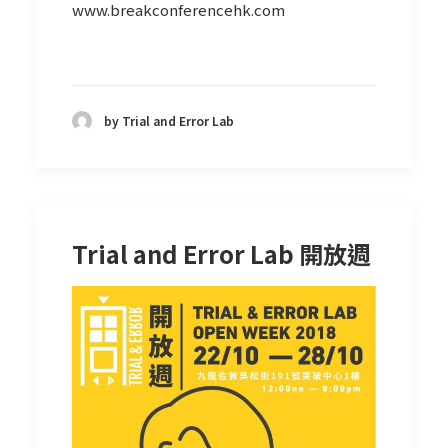
www.breakconferencehk.com
by Trial and Error Lab
Trial and Error Lab 開放週