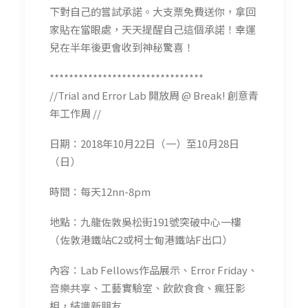
下對自己的嘗試承諾。大支票免費送你，拿回
家貼在當眼處，天天提醒自己這個承諾！幸運
兒在半年後更會收到神秘驚喜！
********************************
//Trial and Error Lab 開放周 @ Break! 創意青
年工作周 //
日期：2018年10月22日（一）至10月28日
（日）
時間：每天12nn-8pm
地點：九龍佐敦吳松街191號突破中心一樓
（佐敦港鐵站C2或柯士甸港鐵站F出口）
內容：Lab Fellows作品展示、Error Friday、
音樂共享、工藝實驗室、飲飲食食、瘋狂影
相，結識新朋友......