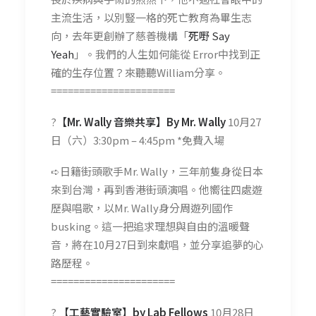
主流生活，以別豎一格的死亡教育為畢生志
向，去年更創辦了慈善機構「
死嘢 Say
Yeah
」。我們的人生如何能從 Error中找到正
確的生存位置？來聽聽William分享。
======================
?
【Mr. Wally 音樂共享】By Mr. Wally
10月27
日（六）3:30pm – 4:45pm *免費入場
➪日籍街頭歌手Mr. Wally，三年前隻身從日本
來到台灣，再到香港街頭演唱。他嚮往四處遊
歷與唱歌，以Mr. Wally身分周遊列國作
busking。這一把追求理想與自由的溫暖聲
音，將在10月27日到來獻唱，並分享追夢的心
路歷程。
======================
?
【工藝實驗室】by Lab Fellows
10月28日