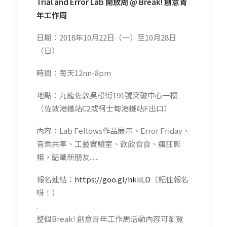
Trial and Error Lab 開放周 @ Break! 創意青
年工作周
日期：2018年10月22日（一）至10月28日
（日）
時間：每天12nn-8pm
地點：九龍佐敦吳松街191號突破中心一樓
（佐敦港鐵站C2或柯士甸港鐵站F出口）
內容：Lab Fellows作品展示、Error Friday、
音樂共享、工藝實驗室、飲飲食食、瘋狂影
相，結識新朋友......
報名連結：
https://goo.gl/hkiiLD
（記住報名
呀！）
.
整個Break! 創意青年工作周活動內容可瀏覽