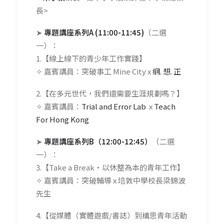
長>
➤
專題講座系列A (11:00-11:45)
（二選
一）：
1.【線上線下的青少年工作實踐】
✧ 嘉賓講員：突破事工 Mine City x
網. 想. 正
2.【在多元世代，我們還需要生涯規劃嗎？】
✧ 嘉賓講員：
Trial and Error Lab
x
Teach
For Hong Kong
➤
專題講座系列B（12:00-12:45）
（二選
一）：
3.【Take a Break‧以休整為本的青年工作】
✧ 嘉賓講員：突破輔導 x 培敦中學校長梁錦波
先生
4.【從媒體（實體遊戲/書誌）到構思青年活動