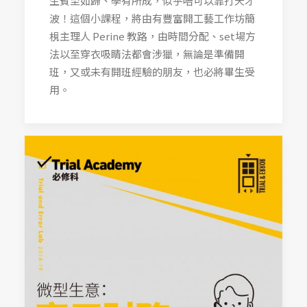
生賓至如歸、學有所成，似乎唔可以靠打天才
波！這個小課程，將由有豐富開工藝工作坊簡
梘主理人 Perine 教路，由時間分配、set場方
法以至穿衣吸睛法都會涉獵，無論是準備開
班，又或未有開班經驗的朋友，也必將畢生受
用。