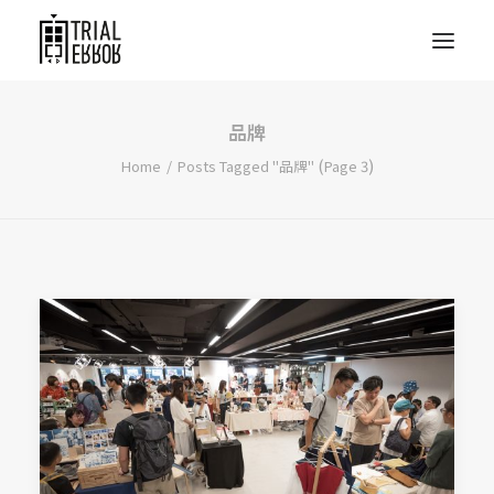
品牌
(
)
Home
Posts Tagged "品牌"
Page 3