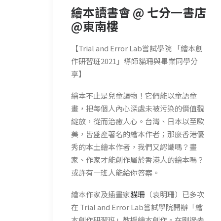
繪本讀書會 @ 七分一書店
@東南樓
【Trial and Error Lab嘗試學院 「繪本創
作研習班2021」導師貓珊與畢業同學分
享】
繪本不止是兒童讀物！它們能以童語童
畫，把每個人內心深處未被污染的價值觀
綻放，從而治癒人心。台灣、日本以至歐
美，皆盛產著名的繪本作者；那麼香港優
秀的本土繪本作者，我們又認識嗎？畫
家、作家才能創作屬於香港人的繪本嗎？
或許有一班人能給你答案。
繪本作家及插畫家
貓珊
（袁明珊）已多次
在
Trial and Error Lab
嘗試學院開辦「
繪
本創作研習班
」教授繪本創作。在剛過去