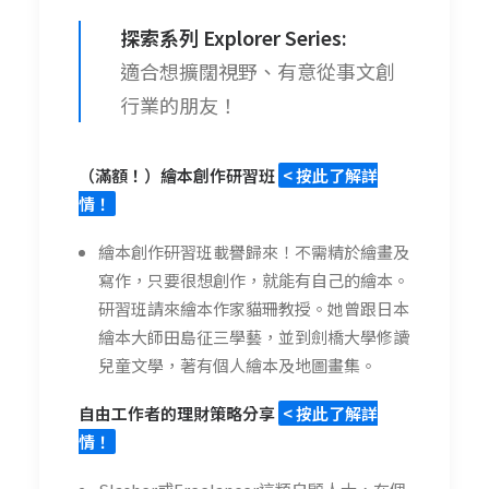
探索系列 Explorer Series:
適合想擴闊視野、有意從事文創
行業的朋友！
（滿額！）繪本創作研習班
< 按此了解詳
情！
繪本創作研習班載譽歸來！不需精於繪畫及
寫作，只要很想創作，就能有自己的繪本。
研習班請來繪本作家貓珊教授。她曾跟日本
繪本大師田島征三學藝，並到劍橋大學修讀
兒童文學，著有個人繪本及地圖畫集。
自由工作者的理財策略分享
< 按此了解詳
情！