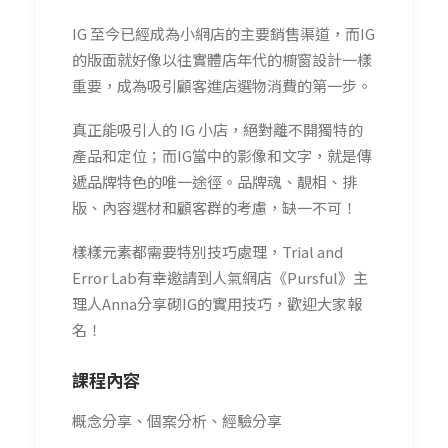
IG 至今已經成為小網店的主要銷售渠道，而IG
的版面就好像以往實體店年代的櫥窗設計一樣
重要，成為吸引顧客進店選物消費的第一步。
真正能吸引人的 IG 小店，絕對離不開獨特的
產品和定位；而IG當中的影像和文字，就是傳
遞品牌特色的唯一途徑。品牌魂、靚相、排
版、內容選材和顧客群的考慮，缺一不可！
樣樣元素都需要特別技巧處理，Trial and
Error Lab有幸邀請到
人氣網店《Pursful》主
理人Anna分享砌IG的實用技巧，歡迎大家報
名！
課程內容
概念分享、個案分析、經驗分享