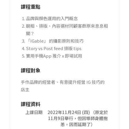
課程重點
品牌與顏色運用的入門概念
靚相、排版、內容選材同顧客群原來息息相
關？
「IGable」 的攝影原則和技巧
Story vs Post feed 排版 tips
實用手機App 推介 x 即場試用
課程對象
手作品牌的經營者、有意提升經營 IG 技巧的
店主
課程資料
上課日期
2022年11月24日 (四) （原定於
11月9日舉行，但因導師身體抱
恙，因而延期了）