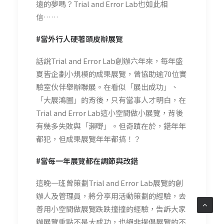
遠的夢嗎？Trial and Error Lab也如此相
信……
#
當
外行人硬著頭皮
辦展覽
話說Trial and Error Lab創辦六年來，每年盛
夏皆企劃小規模的成果展覽，曾協助逾70位實
驗室伙伴舉辦聯展。在看似「展出成功」、
「大展鴻圖」的背後，只有當事人才明白，在
Trial and Error Lab這小空間做小展覽，背後
有幾多失敗與「瀨嘢」。但奇蹟在於，錯年年
都犯，但成果展覽年年都搞！？
#
當每一年展覽都在調節與改
錯
這晚一班曾策劃Trial and Error Lab展覽的創
辦人及管理員，將分享用活動策劃的經驗，去
善用小空間做展覽跌跌撞撞的經驗，告訴大家
辦展覽重點不是大成功，也絕非提倡展覽的不