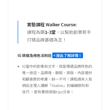
實驗課程 Walker Course:
課程為期
1-3堂
，以幫助創業新手
打穩品牌基礎為主！
IG 排版及用色法則班
< 按此了解詳情！
IG當中的影像和文字，就是傳遞品牌特色的
唯一途徑。品牌魂、靚相、排版、內容選材
和顧客群的考慮，缺一不可！課程請來人氣
網店主理人講解「IGable」的編輯原則和
技巧 ，更有實用排版tips分享！