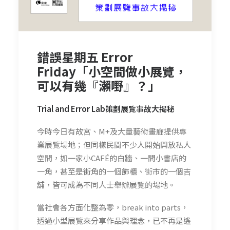
錯誤星期五 Error
Friday「小空間做小展覽，
可以有幾『瀨嘢』？」
Trial and Error Lab
策劃展覽
事故
大揭秘
今時今日有故宮、M+及大量藝術畫廊提供專
業展覽場地；但同樣民間不少人開始開放私人
空間，如一家小CAFÉ的白牆、一間小書店的
一角，甚至是街角的一個飾櫃、街市的一個吉
舖，皆可成為不同人士舉辦展覽的場地。
當社會各方面化整為零，break into parts，
透過小型展覽來分享作品與理念，已不再是遙