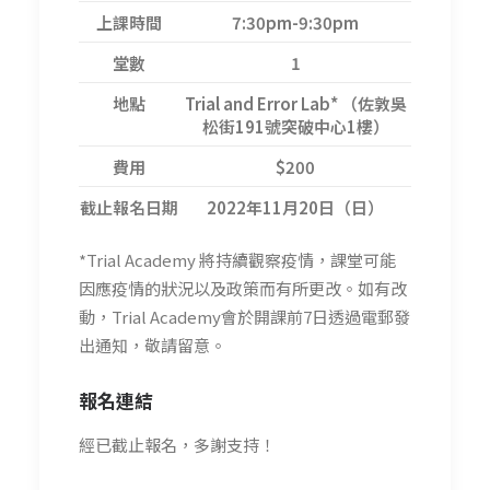
上課時間
7:30pm-9:30pm
堂數
1
地點
Trial and Error Lab* （佐敦吳
松街191號突破中心1樓）
費用
$200
截止報名日期
2022年11月20日（日）
*Trial Academy 將持續觀察疫情，課堂可能
因應疫情的狀況以及政策而有所更改。如有改
動，Trial Academy會於開課前7日透過電郵發
出通知，敬請留意。
報名連結
經已截止報名，多謝支持！