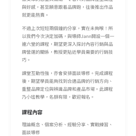
與好感，甚至願意跟着品牌跑，往後推出作品
就更能熱賣。
不過上次短短兩個鐘的分享，實在未夠喉！所
以我們今次決定加碼，與導師Jann開設一個一
連六堂的課程，期望更深入探討內容行銷與品
牌營運的關係，教授更貼近學員需要的行銷技
巧。
課堂互動性強，亦會安排面談導修。
完成課程
後，期望學員能夠找到合適品牌的行銷方向、
重整品牌定位與辨識品牌和產品市場。此課程
乃
小班教學，名額有限，歡迎報名。
課程內容
理論概念、個案分析、經驗分享、實戰練習、
面談導修