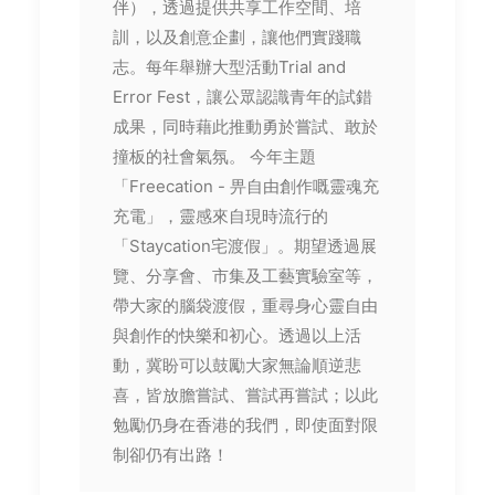
伴），透過提供共享工作空間、培
訓，以及創意企劃，讓他們實踐職
志。每年舉辦大型活動Trial and
Error Fest，讓公眾認識青年的試錯
成果，同時藉此推動勇於嘗試、敢於
撞板的社會氣氛。 今年主題
「Freecation - 畀自由創作嘅靈魂充
充電」，靈感來自現時流行的
「Staycation宅渡假」。期望透過展
覽、分享會、市集及工藝實驗室等，
帶大家的腦袋渡假，重尋身心靈自由
與創作的快樂和初心。透過以上活
動，冀盼可以鼓勵大家無論順逆悲
喜，皆放膽嘗試、嘗試再嘗試；以此
勉勵仍身在香港的我們，即使面對限
制卻仍有出路！