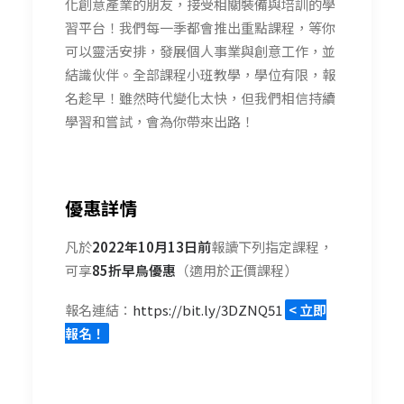
化創意產業的朋友，接受相關裝備與培訓的學
習平台！我們每一季都會推出重點課程，等你
可以靈活安排，發展個人事業與創意工作，並
結識伙伴。全部課程小班教學，學位有限，報
名趁早！雖然時代變化太快，但我們相信持續
學習和嘗試，會為你帶來出路！
優惠詳情
凡於
2022年10月13日前
報讀下列指定課程，
可享
85折早鳥優惠
（適用於正價課程）
報名連結：
https://bit.ly/3DZNQ51
< 立即
報名！