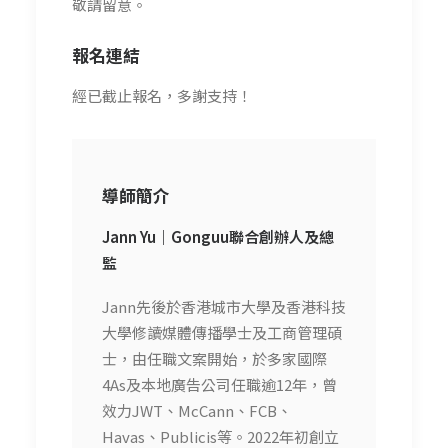
敬請留意。
報名連結
經已截止報名，多謝支持！
導師簡介
Jann Yu｜Gonguu聯合創辦人及總
監
Jann先後於香港城市大學及香港科技
大學修讀媒體傳播學士及工商管理碩
士，由任職文案開始，於多家國際
4As及本地廣告公司任職逾12年，曾
效力JWT、McCann、FCB、
Havas、Publicis等。2022年初創立