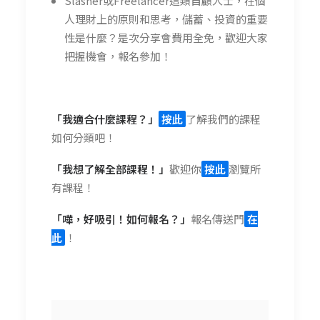
Slasher或Freelancer這類自顧人士，在個
人理財上的原則和思考，儲蓄、投資的重要
性是什麼？是次分享會費用全免，歡迎大家
把握機會，報名參加！
「我適合什麼課程？」
按此
了解我們的課程
如何分類吧！
「我想了解全部課程！」
歡迎你
按此
瀏覽所
有課程！
「嘩，好吸引！如何報名？」
報名傳送門
在
此
！