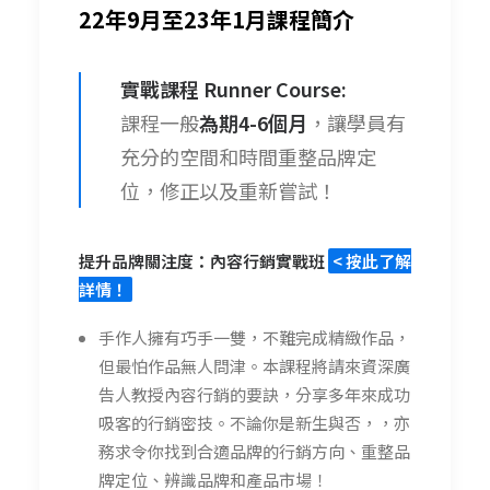
22年9月至23年1月課程簡介
實戰課程 Runner Course:
課程一般
為期4-6個月
，讓學員有
充分的空間和時間重整品牌定
位，修正以及重新嘗試！
提升品牌關注度：內容行銷實戰班
< 按此了解
詳情！
手作人擁有巧手一雙，不難完成精緻作品，
但最怕作品無人問津。本課程將請來資深廣
告人教授內容行銷的要訣，分享多年來成功
吸客的行銷密技。不論你是新生與否，，亦
務求令你找到合適品牌的行銷方向、重整品
牌定位、辨識品牌和產品市場！