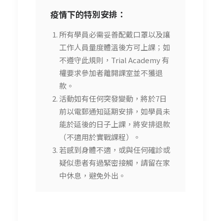
疫情下的特別安排：
所有學員必需妥善配戴口罩以及讓
工作人員量度體溫後方可上課；如
不遵守此規則，Trial Academy 有
權要求參加者離開課室並不獲退
款。
活動如有任何突發變動，將於7日
前以電郵通知延期安排，如學員未
能於延後的日子上課，將安排退款
（不適用於實戰課程）。
若感到身體不適，或與任何確診或
疑似患者有過緊密接觸，請留在家
中休息，避免外出。