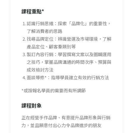
課程重點*
認識行銷思維：探索「品牌化」的重要性，
了解消費者的思路
找尋品牌定位：辨識營運
及市場
環境，了解
產品定位、顧客羣
類別
等
製訂內容行銷：學習撰寫文案以及圖輯運用
之技巧，
掌握品牌溝通的時間次序、預算與
成效檢討方法
面談導修*：指導
學員建立有效的行銷方法
*或按報名學員的需要而有所調節
課程對象
正在經營手作品牌、有意提升品牌形象與行銷
力，並且願意付出心力令品牌進步的朋友