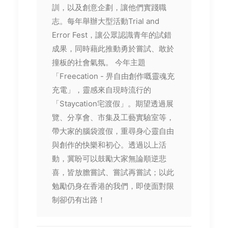
訓，以及創意企劃，讓他們實踐職
志。每年舉辦大型活動Trial and
Error Fest，讓公眾認識青年的試錯
成果，同時藉此推動勇於嘗試、敢於
撞板的社會氣氛。 今年主題
「Freecation - 畀自由創作嘅靈魂充
充電」，靈感來自現時流行的
「Staycation宅渡假」。期望透過展
覽、分享會、市集及工藝實驗室等，
帶大家的腦袋渡假，重尋身心靈自由
與創作的快樂和初心。透過以上活
動，冀盼可以鼓勵大家無論順逆悲
喜，皆放膽嘗試、嘗試再嘗試；以此
勉勵仍身在香港的我們，即使面對限
制卻仍有出路！