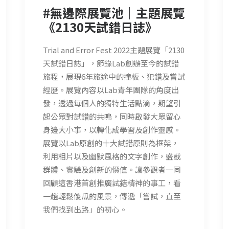
#無邊際展覽池｜主題展覽
《2130天試錯日誌》
Trial and Error Fest 2022主題展覽「2130
天試錯日誌」，節錄Lab創辦至今的試錯
旅程，展現6年旅途中的撞板、犯錯及嘗試
經歷。展覽內容以Lab青年團隊的角度出
發，透過每個人的獨特生活點滴，期望引
起公眾對試錯的共嗚，同時啟發大眾留心
身邊大小事，以轉化成學習及創作靈感。
展覽以Lab原創的十大試錯原則為框架，
利用相片以及幽默風格的文字創作，盛載
群體、實驗及創新的價值。讓參觀者一同
回顧這香港首創推廣試錯精神的事工，看
一趟輕鬆傻瓜的風景，傳遞「嘗試，直至
我們找到出路」的初心。