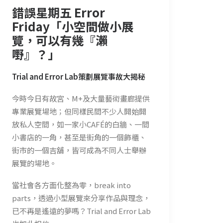
錯誤星期五 Error
Friday「小空間做小展
覽，可以有幾『瀨
嘢』？」
Trial and Error Lab
策劃展覽
事故
大揭秘
今時今日有故宮、M+及大量藝術畫廊提供
專業展覽場地；但同樣民間不少人開始開
放私人空間，如一家小CAFÉ的白牆、一間
小書店的一角，甚至是街角的一個飾櫃、
街市的一個吉舖，皆可成為不同人士舉辦
展覽的場地。
當社會各方面化整為零，break into
parts，透過小型展覽來分享作品與理念，
已不再是遙遠的夢嗎？Trial and Error Lab