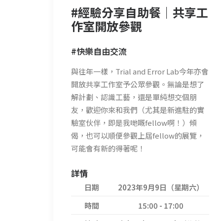
#經驗分享自助餐｜共享工
作室開放參觀
#快樂自由交流
與往年一樣，Trial and Error Lab今年亦會
開放共享工作室予公眾參觀。無論是想了
解計劃、認識工藝，還是單純想交個朋
友，歡迎你來和我們（尤其是新進駐的實
驗室伙伴，即是我哋嘅fellow啊！）傾
偈，也可以順便參觀上屆fellow的展覽，
可能會有新的得著呢！
詳情
日期
2023年9月9日（星期六）
時間
15:00 - 17:00