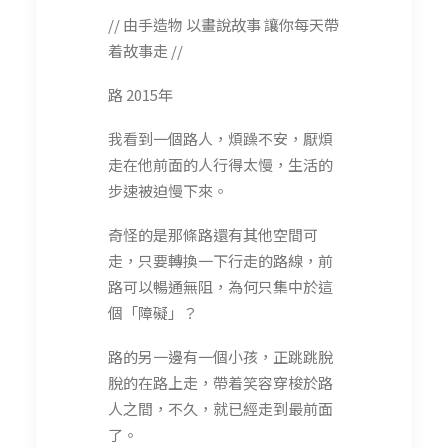
// 由手造物 以畫說故事 讓你每天帶
着故事走 //
路 2015年
我看到一個路人，煩躁不安，厭煩
走在他前面的人行得太慢，生活的
步速被迫慢下來。
奇怪的是那條路還有其他空間可
走，只要轉換一下行走的路線，前
路可以暢通無阻，為何只集中於這
個「障礙」？
路的另一邊有一個小孩，正跳跳脫
脫的在路上走，帶着笑容穿梭於路
人之間，不久，就已經走到最前面
了。