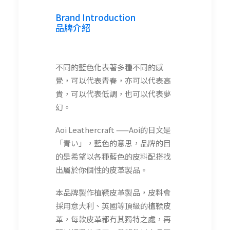
Brand Introduction
品牌介紹
不同的藍色化表著多種不同的感
覺，可以代表青春，亦可以代表高
貴，可以代表低調，也可以代表夢
幻。
Aoi Leathercraft ——Aoi的日文是
「青い」，藍色的意思，品牌的目
的是希望以各種藍色的皮料配搭找
出屬於你個性的皮革製品。
本品牌製作植鞣皮革製品，皮料會
採用意大利、英國等頂級的植鞣皮
革，每款皮革都有其獨特之處，再