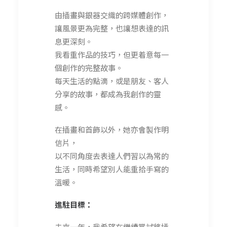
由插畫與銀器交織的跨媒體創作，
讓風景更為完整，也讓想表達的訊
息更深刻。
我看重作品的技巧，但更着意每一
個創作的完整故事。
每天生活的點滴，或是朋友、客人
分享的故事，都成為我創作的靈
感。
在插畫和首飾以外，她亦會製作明
信片，
以不同角度去表達人們習以為常的
生活，同時希望別人能重拾手寫的
溫暖。
進駐目標：
未來一年，我希望在繼續嘗試將插