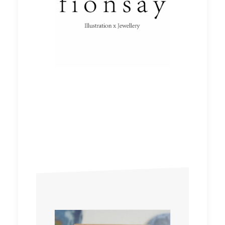
fionsay
fionsay