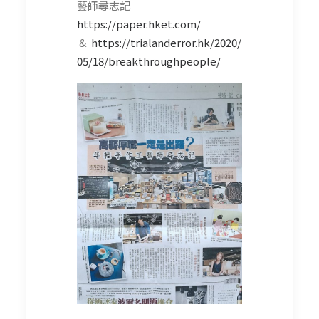
藝師尋志記
https://paper.hket.com/
&
https://trialanderror.hk/2020/
05/18/breakthroughpeople/