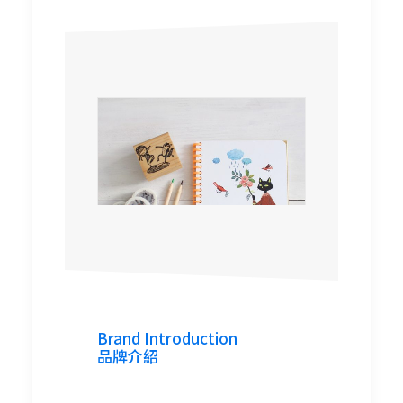
Pearlcatcat
Pearcatcat
Pearlcatcat
Pearcatcat
Brand Introduction
品牌介紹