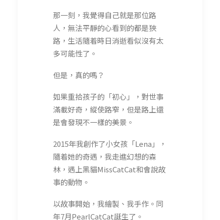
那一刻，我覺得自己就是那位路
人，無法平靜的心看到的都是狹
路，生活隨着時日消逝看似沒有太
多可能性了。
但是，真的嗎？
如果重拾孩子的「初心」，對世事
滿載好奇，縱使路窄，但是路上還
是會發現不一樣的美景。
2015年我創作了小女孩「Lena」，
隨着她的奇遇，我走進幻想的森
林，遇上黑貓MissCatCat和會說故
事的動物。
以故事開始，我繪製、我手作。同
年7月PearlCatCat誕生了。