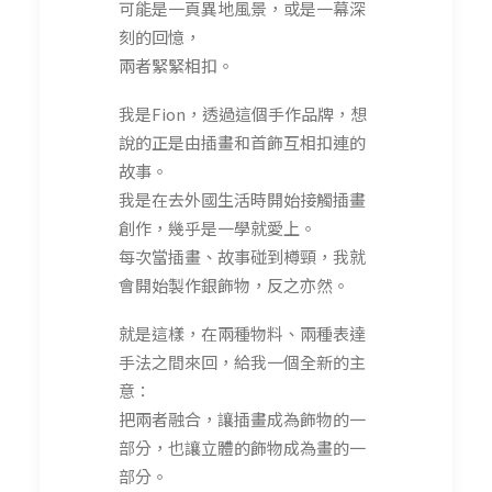
可能是一頁異地風景，或是一幕深
刻的回憶，
兩者緊緊相扣。
我是Fion，透過這個手作品牌，想
說的正是由插畫和首飾互相扣連的
故事。
我是在去外國生活時開始接觸插畫
創作，幾乎是一學就愛上。
每次當插畫、故事碰到樽頸，我就
會開始製作銀飾物，反之亦然。
就是這樣，在兩種物料、兩種表達
手法之間來回，給我一個全新的主
意：
把兩者融合，讓插畫成為飾物的一
部分，也讓立體的飾物成為畫的一
部分。