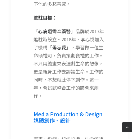
下他的多愁善感。
進駐目標：
「
心病還需森藥醫
」品牌於2017年
進駐時設立。2018年，李心悅加入
了機構「
毋忘愛
」，學習做一位生
命頌禮司，負責策劃喪禮的工作。
不只用繪畫來表達對生命的想像，
更是親身工作去認識生命。工作的
同時，不想就此停下創作。這一
年，會試試整合工作的體會來創
作。
Media Production & Design
媒體創作、設計
畫畫、編劇、錄像拍攝、生命頌禮