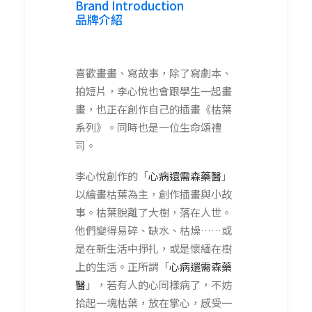
Brand Introduction
品牌介紹
喜歡畫畫、寫故事，除了寫劇本、
拍短片，李心悅也會跟學生一起畫
畫，也正在創作自己的插畫《枯葉
系列》。同時也是一位生命頌禮
司。
李心悅創作的「
心病還需森藥醫
」
以繪畫枯葉為主，創作插畫與小故
事。枯葉脫離了大樹，落在人世。
他們變得易碎、缺水、枯燥……或
是在新生活中掙扎，或是懷緬在樹
上的生活。正所謂「
心病還需森藥
醫
」，若有人的心同樣病了，不妨
拾起一塊枯葉，放在掌心，感受一