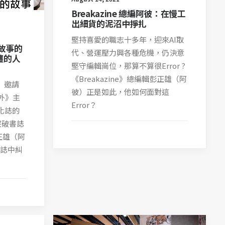
Breakazine 總編阿彼：在慢工
出細貨的泥沼中掙扎
堅持喜愛的職志十多年，迎來AI取
港故事的
代、營運壓力興各種危機，仍決意
纏的人
堅守編輯崗位，那算不算很Error ?
《Breakazine》總編輯彭正雄（阿
y」邀請
彼）正是如此，他如何面對這
外》主
Error？
文化誌的
突破書誌
彭正雄（阿
誌中糾