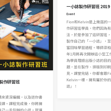
一小誌製作研習班 2019
Event
Fion和Kelvin是上幾屆
作研習班學員，他們因為有
法，於是參加了這研習班，
製作自己的「一小誌」，至
當回味學習過程。導師梁柏堅
年1月將再次開辦這小型工
為學員理順出版小誌的目的
題，並在製作、排版到印刷
見。課堂完結，你都會跟Fi
Kelvin一樣，擁有屬於你
製作研習班
誌」！
請來資深編輯，以及迷你書
授課。課程完成後，你將擁
自己一手包辦的小誌。就讓