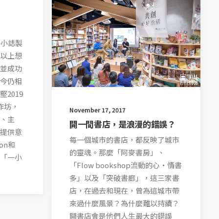
的一小誌製
以上想
並成功
今仍相
2019
作坊，
November 17, 2017
、主
開一間書店，是浪漫的錯誤？
提供意
每一個城市的書店，都反映了城市
on和
的靈魂。那麼「阿麥書房」、
的「一小
「Flow bookshop流動的心‧情書
多」以及「突破書廊」，這三家書
店，在過去和現在，曾為這城市帶
來過什麼風景？為什麼難以持續？
開書店會是他們人生最大的錯誤