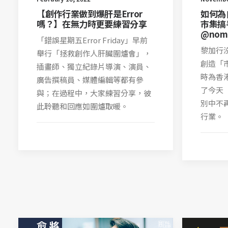
如何為
【創作行業做到爆肝是Error
市集搞
嗎？】在無力時更要練習分享
@nom
「錯誤星期五Error Friday」早前
黎加行
舉行「拯救創作人肝臟圍爐會」，
創造「
插畫師、獨立紀錄片導演、演員、
時為香
廣告撰稿員、媒體編輯等都有參
了今天
與；在過程中，大家練習分享，彼
別中不
此聆聽和回應如圍爐取暖。
行業。