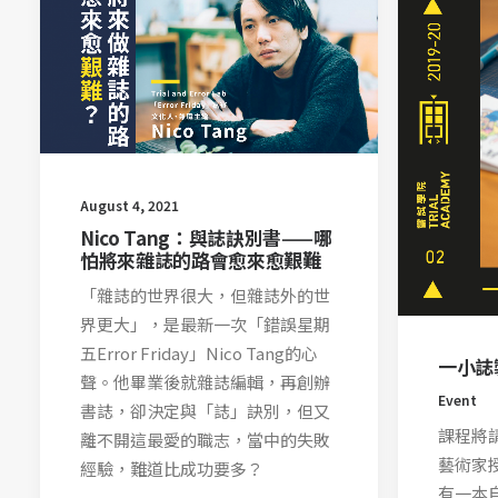
August 4, 2021
Nico Tang：與誌訣別書——哪
怕將來雜誌的路會愈來愈艱難
「雜誌的世界很大，但雜誌外的世
界更大」，是最新一次「錯誤星期
五Error Friday」Nico Tang的心
一小誌
聲。他畢業後就雜誌編輯，再創辦
Event
書誌，卻決定與「誌」訣別，但又
課程將
離不開這最愛的職志，當中的失敗
藝術家
經驗，難道比成功要多？
有一本