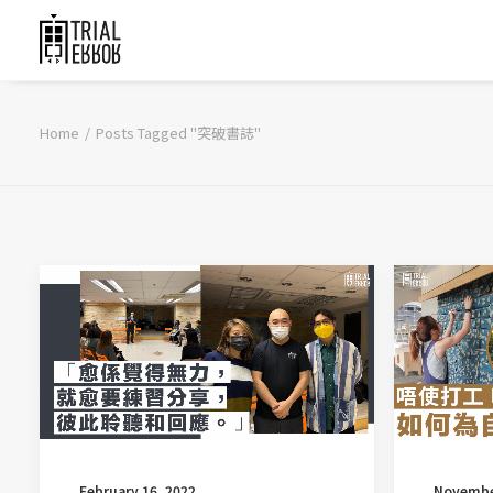
Home
Posts Tagged "突破書誌"
Novembe
February 16, 2022