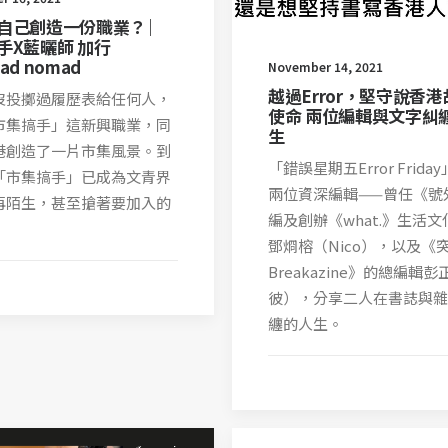
自己創造一份職業？ ︳
手X藍曬師 加行
ad nomad
November 14, 2021
越過Error，堅守說香
沒投擲過履歷表給任何人，
使命 兩位編輯與文字糾
市集搞手」這新興職業，同
生
港創造了一片市集風景。到
「錯誤星期五Error Frida
「市集搞手」已成為文青界
兩位資深編輯——曾任《號
再陌生，甚至搶著要加入的
編及創辦《what.》生活
鄧烱榕（Nico），以及《
Breakazine》的總編輯
彼），分享二人在書誌與雜
纏的人生。