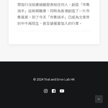
黎加行沒投擲過履歷表給任何人，創造「市集
搞手」這新興職業，同時為香港創造了一片市
集風景。到了今天「市集搞手」已成為文青界
別中不再陌生，甚至搶著要加入的行業。
© 2024 Trial and Error Lab HK