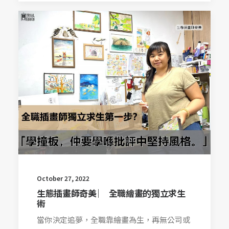
October 27, 2022
生態插畫師奇美 ︳ 全職繪畫的獨立求生
術
當你決定追夢，全職靠繪畫為生，再無公司或