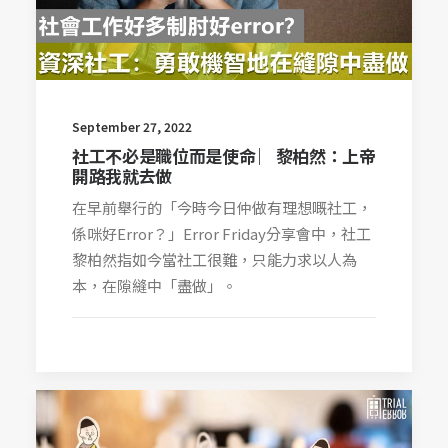
September 27, 2022
社工不必是職位而是使命 ︳黎柏然：上帝
開路我就去做
在早前舉行的「今時今日仲做有理想嘅社工，
係咪好Error？」Error Friday分享會中，社工
黎柏然指如今當社工很難，只能力求以人為
本，在隙縫中「盡做」。