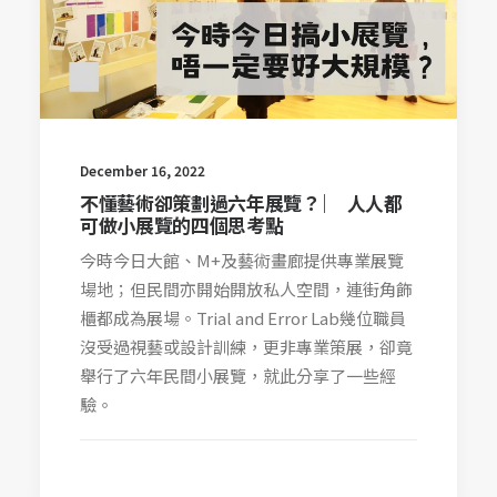
December 16, 2022
不懂藝術卻策劃過六年展覽？ ︳ 人人都
可做小展覽的四個思考點
今時今日大館、M+及藝術畫廊提供專業展覽
場地；但民間亦開始開放私人空間，連街角飾
櫃都成為展場。Trial and Error Lab幾位職員
沒受過視藝或設計訓練，更非專業策展，卻竟
舉行了六年民間小展覽，就此分享了一些經
驗。