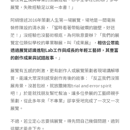
展覽，失敗經驗足以寫一本書！」
阿絹憶述2016年策劃人生第一場展覽，場地是一間毫無
裝修陳設的清水房，「當時看著帶點破爛的牆壁，好迷
茫！」沒經驗也沒藝術根底，為何執意要辦？「我們的展
覽定位類似學校的畢業聯展，叫『成果展』，
相信公眾能
透過展覽認識進駐Lab工作與成長的年輕工藝師，其豐富
的創作成果與試錯故事
。」
展覽有五感的刺激，更有創作人或展覽策劃者現場講解導
賞，能讓大眾深刻感受創作背後的故事：「反正我們沒策
展背景，沒甚包袱，就放膽擁抱trial and error spirit
吧！」於是就找朋友幫忙髹油、讓多位參展的工藝師親手
策劃，從此多年來「不專業」卻享受地完成了一次又一次
展覽。
不過，若立定心志要搞展覽，得先問自己幾個問題，過到
這關才能走下去。