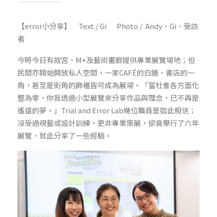
【error小分享】 Text / Gi Photo / Andy、Gi、受訪
者
今時今日有故宮、M+及藝術畫廊提供專業展覽場地；但
民間亦開始開放私人空間，一家CAFÉ的白牆、書店的一
角，甚至是街角的飾櫃皆可成為展場。「當社會各方面化
整為零，你我透過小型展覽來分享作品與理念，已不再是
遙遠的夢。」Trial and Error Lab幾位職員是如此相信；
沒受過視藝或設計訓練，更非專業策展，卻竟舉行了六年
展覽，就此分享了一些經驗。