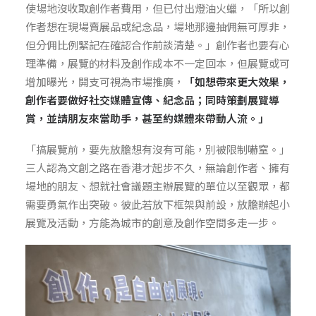
使場地沒收取創作者費用，但已付出燈油火蠟，「所以創
作者想在現場賣展品或紀念品，場地那邊抽佣無可厚非，
但分佣比例緊記在確認合作前談清楚。」創作者也要有心
理準備，展覽的材料及創作成本不一定回本，但展覽或可
增加曝光，開支可視為市場推廣，
「如想帶來更大效果，
創作者要做好社交媒體宣傳、紀念品；同時策劃展覽導
賞，並請朋友來當助手，甚至約媒體來帶動人流。」
「搞展覽前，要先放膽想有沒有可能，別被限制嚇窒。」
三人認為文創之路在香港才起步不久，無論創作者、擁有
場地的朋友、想就社會議題主辦展覽的單位以至觀眾，都
需要勇氣作出突破。彼此若放下框架與前設，放膽辦起小
展覽及活動，方能為城市的創意及創作空間多走一步。