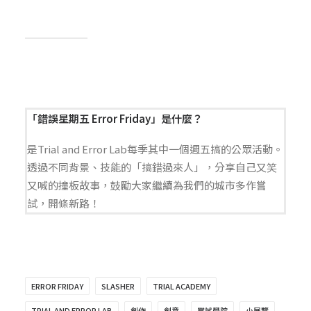
「錯誤星期五 Error Friday」是什麼？
是Trial and Error Lab每季其中一個週五搞的公眾活動。
透過不同背景、技能的「搞錯過來人」，分享自己又笑
又喊的撞板故事，鼓勵大家繼續為我們的城市多作嘗
試，開條新路！
ERROR FRIDAY
SLASHER
TRIAL ACADEMY
TRIAL AND ERROR LAB
創作
創意
嘗試學院
小展覽