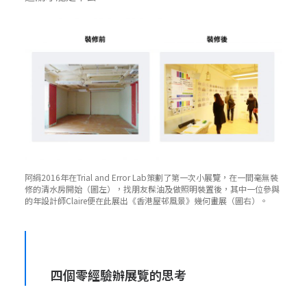
阿絹2016年在Trial and Error Lab策劃了第一次小展覽，在一間毫無裝
修的清水房開始（圖左），找朋友髹油及做照明裝置後，其中一位參與
的年設計師Claire便在此展出《香港屋邨風景》幾何畫展（圖右）。
四個零經驗辦展覽的思考