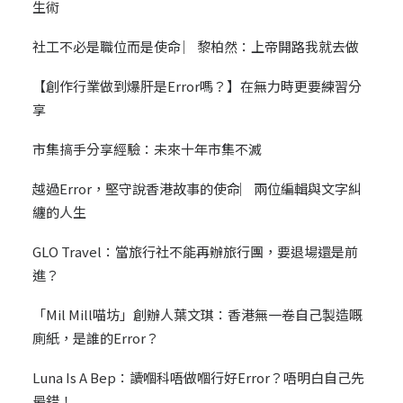
生術
社工不必是職位而是使命 ︳黎柏然：上帝開路我就去做
【創作行業做到爆肝是Error嗎？】在無力時更要練習分
享
市集搞手分享經驗：未來十年市集不滅
越過Error，堅守說香港故事的使命︳兩位編輯與文字糾
纏的人生
GLO Travel：當旅行社不能再辦旅行團，要退場還是前
進？
「Mil Mill喵坊」創辦人葉文琪：香港無一卷自己製造嘅
廁紙，是誰的Error？
Luna Is A Bep：讀嗰科唔做嗰行好Error？唔明白自己先
最錯！