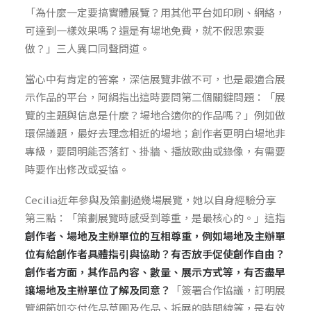
「為什麼一定要搞實體展覽？用其他平台如印刷、網絡，
可達到一樣效果嗎？還是有場地免費，就不假思索要
做？」三人異口同聲問道。
當心中有肯定的答案，深信展覽非做不可，也是最適合展
示作品的平台，阿絹指出這時要問第二個關鍵問題：「展
覽的主題與信息是什麼？場地合適你的作品嗎？」例如做
環保議題，最好去理念相近的場地；創作者更明白場地非
專級，要問明能否落釘、掛牆、播放歌曲或錄像，有需要
時要作出修改或妥協。
Cecilia近年參與及策劃過幾場展覽，她以自身經驗分享
第三點：「策劃展覽時感受到尊重，是最核心的。」這指
創作者、場地及主辦單位的互相尊重，例如場地及主辦單
位有給創作者具體指引與協助？有否放手促使創作自由？
創作者方面，其作品內容、數量、展示方式等，有否盡早
讓場地及主辦單位了解及同意？
「簽署合作協議，訂明展
覽細節如交付作品草圖及作品、拆展的時間線等，是有效