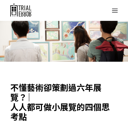
不懂藝術卻策劃過六年展
覽？ ︳
人人都可做小展覽的四個思
考點