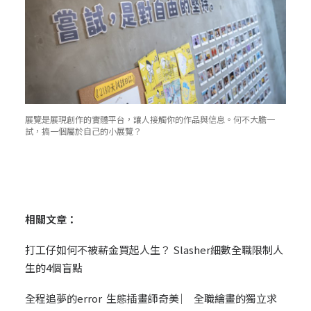
展覽是展現創作的實體平台，讓人接觸你的作品與信息。何不大膽一
試，搞一個屬於自己的小展覽？
相關文章：
打工仔如何不被薪金買起人生？
Slasher細數全職限制人
生的4個盲點
全程追夢的error
生態插畫師奇美 ︳ 全職繪畫的獨立求