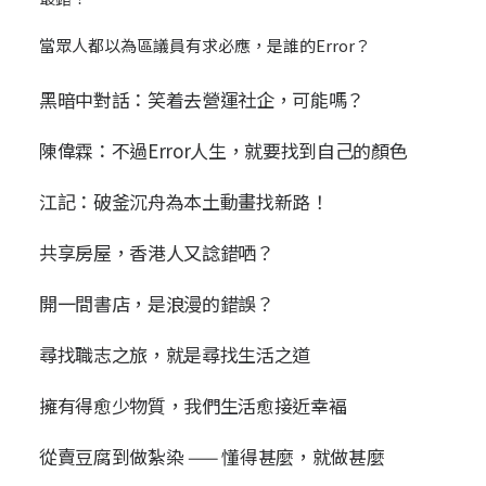
當眾人都以為區議員有求必應，是誰的Error？
黑暗中對話：笑着去營運社企，可能嗎？
陳偉霖：不過Error人生，就要找到自己的顏色
江記：破釜沉舟為本土動畫找新路！
共享房屋，香港人又諗錯哂？
開一間書店，是浪漫的錯誤？
尋找職志之旅，就是尋找生活之道
擁有得愈少物質，我們生活愈接近幸褔
從賣豆腐到做紮染 —— 懂得甚麼，就做甚麼