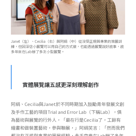
Janet（左）、Cecilia（右）與阿絹（中）從沒受正規與專業的策展訓
練，但因深信小展覽可以用自己的方式做，也能透過展覽說好故事，故
多年來在Lab辦了多次小型展覽。
實體展覽讓五感更深刻理解創作
阿絹、Cecilia與Janet於不同時期加入鼓勵青年發展文創
及手作工藝的項目Trial and Error Lab（下稱Lab），俱
為藝術與展覽的行外人，「最在行是Cecilia了，工餘有
繪畫和做裝置藝術，參與聯展，」阿絹笑言：「然而我們
都沒有正規與專業的策展經驗，赤手空拳在Lab辦了多年