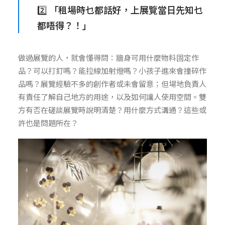
2️⃣
「租場時乜都話好，上展覽當日先知乜
都唔得？！」
做過展覽的人，就會懂得問：牆身可用什麼物料固定作
品？可以打釘嗎？能拉線加射燈嗎？小孩子進來會撞碎作
品嗎？展覽經驗不多的創作者或未會留意；但場地負責人
有責任了解自己地方的用途，以及如何讓人使用空間。雙
方有否在磋談展覽時說明清楚？用什麼方式溝通？這些或
許也是問題所在？