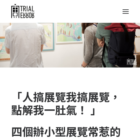
「人搞展覽我搞展覽，
點解我一肚氣！ 」
四個辦小型展覽常惹的