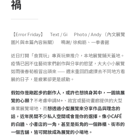
禍
【Error Friday】 Text / Gi Photo / Andy （內文展覽
圖片與本篇內容無關） 鳴謝/ 徐痴筋、一拳書館
近日打開「食買玩」專頁玩樂推介，本地展覽鋪天蓋地。
疫情已困不住藝術家們創作與分享的慾望，大大小小展覽
如雨後春荀般冒出頭來 —— 週末重回四處撲去不同地方看
展的日子，是疲累卻更是感動。
假如你是剛起步的創作人，或許也想擠身其中，一圓搞展
覽的心願？
不考慮申請M+、故宮或藝術畫廊提供的大型
專業展覽場地，而
想透過小型展覽來分享作品與理念的
話，近年民間不少私人空間或會是你的選擇。像小CAFÉ
的白牆、小書店的一角，甚至是街角的一個飾櫃、街市的
一個吉舖，皆可開放成為展覽的小場地。