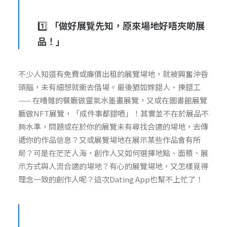
1️⃣
「做好展覽先知，原來場地好唔夾啲展
品！」
不少人知道有免費或廉價出租的展覽場地，就被興奮沖昏
頭腦，未有細想就衝去借場。最後猶如嫁錯人、揀錯工
—— 在嘈雜的餐廳做靈氣水墨畫展覽，又或在圖書館展覽
廳做NFT展覽，「成件事都錯哂」
！其實並不在於展品不
夠水準，問題或在於你的展覽未有尋找合適的場地，去傳
遞你的作品信息？又或展覽場地在展示某些作品會有所
局？可是在茫茫人海，創作人又如何選擇地點、面積、展
示方式與人流合適的場地？有心的展覽場地，又怎樣覓得
理念一致的創作人呢？這次Dating App也幫不上忙了！