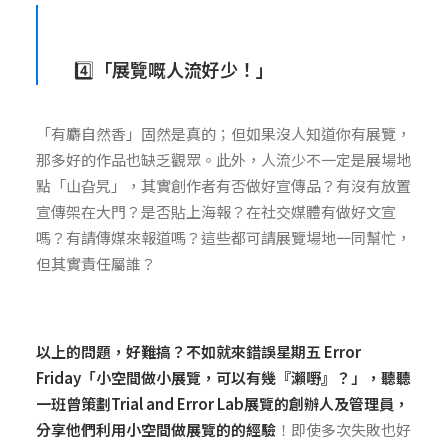
4️⃣
「展覽嘅人流好少！」
「有麝自然香」固然是真的；但如果沒人知道你有展覽，
那多好的作品也缺乏觀眾。此外，人流少不一定是展場地
點「山旮旯」，其實創作者有否做好宣傳品？有沒有放置
宣傳架在大門？是否貼上海報？在社交媒體有做好文宣
嗎？有請傳媒來報道嗎？這些都可請展覽場地一同幫忙，
但其實責任屬誰？
以上的問題，好難搞？不如就來
錯誤星期五 Error
Friday「小空間做小展覽，可以有幾『瀨嘢』？
」，聽聽
一班曾策劃Trial and Error Lab展覽的創辦人及管理員，
分享他們利用小空間做展覽的的經驗
！即使多次失敗也好