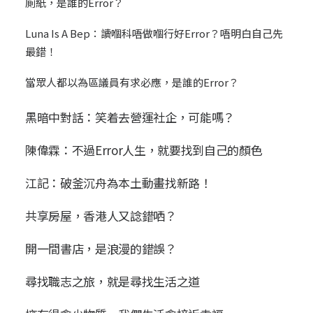
廁紙，是誰的Error？
Luna Is A Bep：讀嗰科唔做嗰行好Error？唔明白自己先
最錯！
當眾人都以為區議員有求必應，是誰的Error？
黑暗中對話：笑着去營運社企，可能嗎？
陳偉霖：不過Error人生，就要找到自己的顏色
江記：破釜沉舟為本土動畫找新路！
共享房屋，香港人又諗錯哂？
開一間書店，是浪漫的錯誤？
尋找職志之旅，就是尋找生活之道