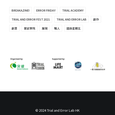
BREAKAZINE!
ERROR FRIDAY
TRIAL ACADEMY
TRIAL AND ERROR FEST 2021
TRIAL AND ERROR LAB
創作
創意
嘗試學院
展現
職人
錯誤星期五
© 2024 Trial and Error Lab HK