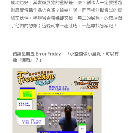
成功也好，其實辦展覽的重點是什麼？創作人一定要透過
辦展覽傳播作品信息嗎？這幾年與一群同樣無懼嘗試的實
驗室伙伴，舉辦岩岩巉巉卻又獨一無二的展覽，的確擴闊
了他們的想像；這晚就來一起吐嘈，一起尋找答案吧！
錯誤星期五
Error Friday
︳「小空間做小展覽，可以有
幾『瀨嘢』？」