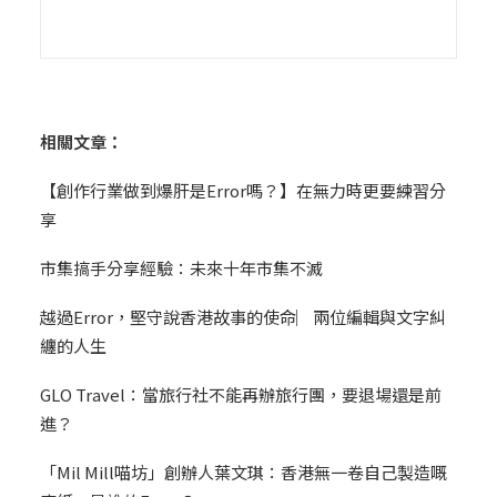
相關文章：
【創作行業做到爆肝是Error嗎？】在無力時更要練習分
享
市集搞手分享經驗：未來十年市集不滅
越過Error，堅守說香港故事的使命︳兩位編輯與文字糾
纏的人生
GLO Travel：當旅行社不能再辦旅行團，要退場還是前
進？
「Mil Mill喵坊」創辦人葉文琪：香港無一卷自己製造嘅