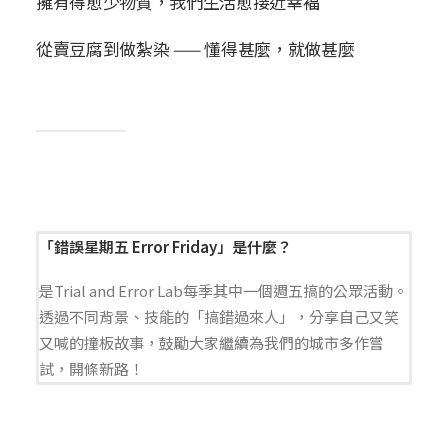
擁有得愈少物質，我們生活愈接近幸褔
從賣豆腐到做紮染 —— 懂得甚麼，就做甚麼
「錯誤星期五 Error Friday」是什麼？
是Trial and Error Lab每季其中一個週五搞的公眾活動。
透過不同背景、技能的「搞錯過來人」，分享自己又笑
又喊的撞板故事，鼓勵大家繼續為我們的城市多作嘗
試，開條新路！