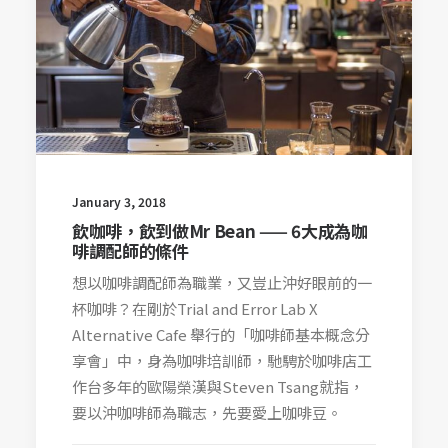
January 3, 2018
飲咖啡，飲到做Mr Bean —— 6大成為咖
啡調配師的條件
想以咖啡調配師為職業，又豈止沖好眼前的一
杯咖啡？在剛於Trial and Error Lab X
Alternative Cafe 舉行的「咖啡師基本概念分
享會」中，身為咖啡培訓師，馳騁於咖啡店工
作台多年的歐陽榮漢與Steven Tsang就指，
要以沖咖啡師為職志，先要愛上咖啡豆。