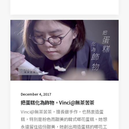
December 4, 2017
把蛋糕化為飾物。Vinci@無茶苦茶
Vinci@無茶苦茶，擅長做手作，也熱衷造蛋
糕，特別是粉色而甜美的韓式唧花蛋糕。她想
永遠留住這份甜美，她創出用造蛋糕的唧花工