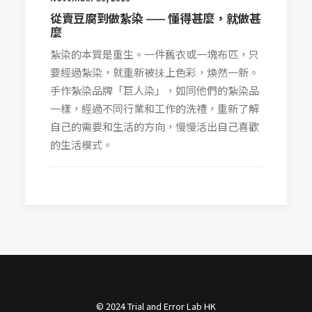
從賣豆腐到做紮染 —— 懂得甚麼，就做甚
麼
紮染的本質是重生。一件舊衣或一塊布匹，只
要經過紮染，就重新被抺上色彩，煥然一新。
手作紮染品牌「巨人染」，如同他們的紮染品
一樣，經過不同行業和工作的洗禮，重新了解
自己的需要和生活的方向，慢慢活出自己喜歡
的生活模式。
© 2024 Trial and Error Lab HK