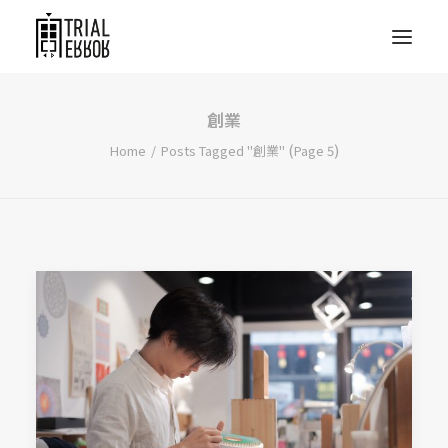
創業
(
)
Home
Posts Tagged "創業"
Page 5