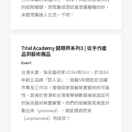
的成敗關鍵。想眾籌或想認識眾籌種種的你，
來跟眾籌達人交流一下吧！
Trial Academy 開眼界系列3 | 從手作產
品到藝術展品
Event
台港夫妻、紮染藝術家JOSH和SIU，於2014
年創立品牌「巨人染」，發展5年間起初活躍
市集及工作坊，慢慢探索發展裝置藝術的可能
性，其後於香港和台灣曾舉辦數個被高度認可
的紮染藝術裝置展覽。他們的發展路究竟是計
劃出來（planned），還是隨遇而安
（unplanned）地成就？