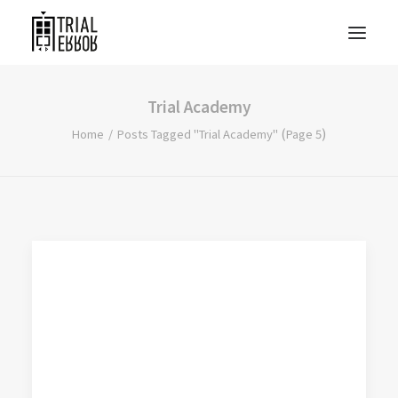
Trial Academy
(
)
Home
Posts Tagged "Trial Academy"
Page 5