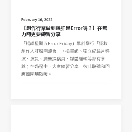
February 16, 2022
【創作行業做到爆肝是Error嗎？】在無
力時更要練習分享
「錯誤星期五Error Friday」早前舉行「拯救
創作人肝臟圍爐會」，插畫師、獨立紀錄片導
演、演員、廣告撰稿員、媒體編輯等都有參
與；在過程中，大家練習分享，彼此聆聽和回
應如圍爐取暖。