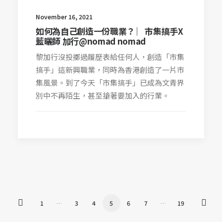
November 16, 2021
如何為自己創造一份職業？ ︳市集搞手X
藍曬師 加行@nomad nomad
黎加行沒投擲過履歷表給任何人，創造「市集
搞手」這新興職業，同時為香港創造了一片市
集風景。到了今天「市集搞手」已成為文青界
別中不再陌生，甚至搶著要加入的行業。
1
…
3
4
5
6
7
…
19