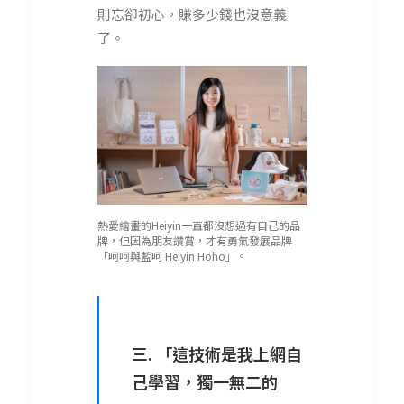
則忘卻初心，賺多少錢也沒意義
了。
熱愛繪畫的Heiyin一直都沒想過有自己的品
牌，但因為朋友讚賞，才有勇氣發展品牌
「呵呵與藍呵 Heiyin Hoho」。
三
.
「這技術
是
我上網自
己學習，獨一無二的