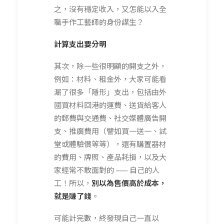
之，沒有穩定收入，又怎能以入全
職手作工藝師的身份謀生？
計算支出要分明
其次，除一些很明顯的開支之外，
例如：材料、租金外，大家可能看
漏了很多「隱形」支出，包括由外
國買材料回港的運費、送貨給客人
的郵費與交通費、社交媒體廣告開
支、推廣費用（譬如買一送一、試
堂或體驗價等等），還有購置器材
的費用、牌照、產品耗損，以及大
家經常不敢面對的 —— 自己的人
工！所以，
別以為售價高於成本，
就是賺了錢
。
可能計完數，終發現自己一直以