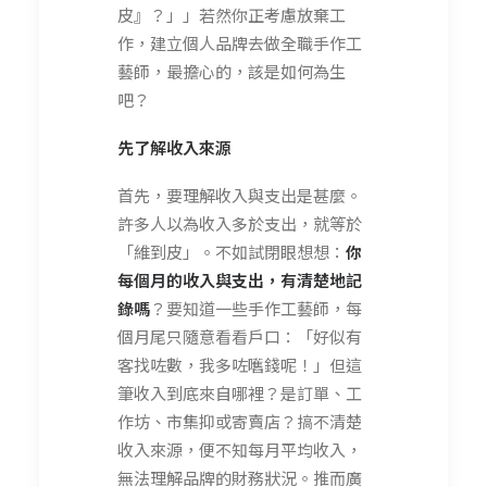
皮』？」」若然你正考慮放棄工
作，建立個人品牌去做全職手作工
藝師，最擔心的，該是如何為生
吧？
先了解收入來源
首先，要理解收入與支出是甚麼。
許多人以為收入多於支出，就等於
「維到皮」。不如試閉眼想想：
你
每個月的收入與支出，有清楚地記
錄嗎
？要知道一些手作工藝師，每
個月尾只隨意看看戶口：「好似有
客找咗數，我多咗嚿錢呢！」但這
筆收入到底來自哪裡？是訂單、工
作坊、市集抑或寄賣店？搞不清楚
收入來源，便不知每月平均收入，
無法理解品牌的財務狀況。推而廣