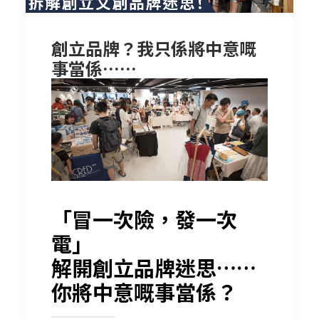
創立品牌？我只係將中意嘅
事當係……
「冒一次險，發一次
電」
解開創立品牌迷思……
你將中意嘅事當係？