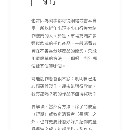
呀！」
也許因為何事都可從網絡或書本自
學，所以近年出現不少自行摸索創
作竅門的人。於是，市場充滿許多
類似款式的手作產品。一般消費者
實在不容易分辨產品的優劣，只能
用最簡單的方法 —— 價錢，判別哪
個便宜便買哪個。
可能創作者會很不忿：明明自己用
心鑽研與製作，卻未能獲得欣賞，
我有錯嗎？我的作品不值得買嗎？
要解決，當然有方法。除了鬥便宜
（短期）或教育消費者（長期）之
外，也許更要練習好好介紹你的產
品獨特之處，包括用料、製作方