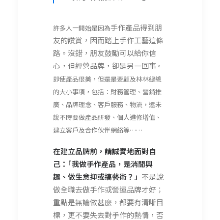
手作產品得到朋
許多人一開始是因為
友的讚賞，因而踏上手作工藝這條
路。沒錯，朋友鼓勵可以給你信
心，但經營品牌，卻是另一回事
。
即使產品很美，但還是要顧及林林總總
的大小事項，包括：財務管理、營銷推
廣、品牌理念、客戶服務、物流，還未
說不時要做產品研發、個人進修增值、
建立客戶及合作伙伴網絡等……
在建立品牌前，請誠實地面對自
己：｢我做手作產品，是消閒興
趣、做生意抑或搞藝術？」
不是說
做全職去做手作或營運品牌才好；
重點是無論做甚麼，都要有清晰目
標，更不要失去對手作的熱情，否