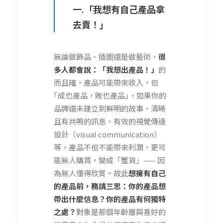
一.「我想有自己產品拿
去賣！」
無論做飾品、插圖還是做藝術，
很
多人都會說：「我想出產品！」
的
而且確，產品可能帶來收入，但
｢成也產品，敗也產品｣，如果你的
品牌還未建立到鮮明的故事、清晰
且有共鳴的訊息、有效的視覺傳達
設計（visual communication）
等，產品不但不能帶來利潤，更可
能無人購買，變成「蟹貨」—— 因
為無人懂得欣賞。故此
想擁有自己
的產品前，務請三思：你的產品想
帶出什麼信息？你的產品有何獨特
之處？
對象是那個年齡層與喜好的