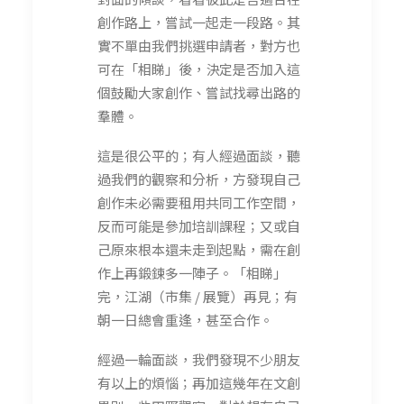
創作路上，嘗試一起走一段路。其
實不單由我們挑選申請者，對方也
可在「相睇」後，決定是否加入這
個鼓勵大家創作、嘗試找尋出路的
羣體。
這是很公平的；有人經過面談，聽
過我們的觀察和分析，方發現自己
創作未必需要租用共同工作空間，
反而可能是參加培訓課程；又或自
己原來根本還未走到起點，需在創
作上再鍛鍊多一陣子。「相睇」
完，江湖（市集 / 展覽）再見；有
朝一日總會重逢，甚至合作。
經過一輪面談，我們發現不少朋友
有以上的煩惱；再加這幾年在文創