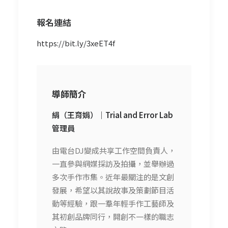
報名連結
https://bit.ly/3xeET4f
導師簡介
絹（王育娟）｜Trial and Error Lab
管理員
由電台DJ變成共享工作空間負責人，
一直參與網媒採訪及拍攝，並舉辦過
多次手作市集。近年最關注的是文創
發展，希望以其說故事及策劃節目活
動等經驗，跟一羣年輕手作工藝師及
其初創品牌同行，開創不一樣的職志