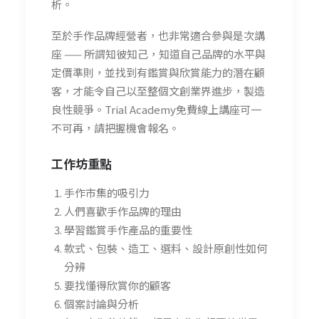
析。
至於手作品牌經營者，也非常適合參與是次講
座 —— 所謂知彼知己，知道自己品牌的水平與
定價準則，並找到有鑑賞與欣賞能力的潛在顧
客，才能令自己以至整個文創業界進步，製造
良性競爭。Trial Academy免費線上講座可一
不可再，請把握機會報名。
工作坊重點
手作市集的吸引力
人們喜歡手作品牌的理由
學習鑑賞手作產品的重要性
款式、包裝、造工、選料、設計原創性如何
分辨
要找懂得欣賞你的顧客
個案討論與分析