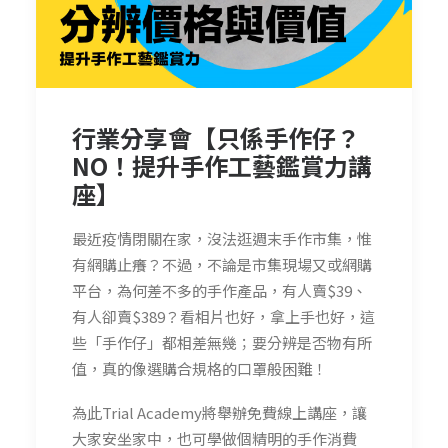
行業分享會【只係手作仔？
NO！提升手作工藝鑑賞力講
座】
最近疫情閉關在家，沒法逛週末手作市集，惟
有網購止癢？不過，不論是市集現場又或網購
平台，為何差不多的手作產品，有人賣$39、
有人卻賣$389？看相片也好，拿上手也好，這
些「手作仔」都相差無幾；要分辨是否物有所
值，真的像選購合規格的口罩般困難！
為此Trial Academy將舉辦免費線上講座，讓
大家安坐家中，也可學做個精明的手作消費