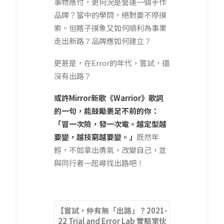
事物應付，更何況是營運一個手作
品牌？當中的學問，絕對要不停摸
索。但瞎子摸象又如何順利為事業
走出新路？品牌應如何建立？
更甚是，在Error的年代，嘗試，還
沒有出路？
或許Mirror
新歌《Warrior
》歌詞
的一句，能鼓勵裹足不前的你：
「冒一次險，發一次電。越定型越
要變，越技窮越要變。」
既然年
輕，不如拿出勇氣，改變自己，並
與同行者一起尋找出路吧！
【嘗試，仲有無「出路」？2021-
22 Trial and Error Lab 實驗室伙