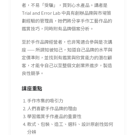
者，不易「受騙」，買到心水產品。講者是
Trial and Error Lab 中具有創辦品牌與市場策
劃經驗的管理員，她們將分享手作工藝作品的
鑑賞技巧，同時附有品牌個案分析。
至於手作品牌經營者，也非常適合參與是次講
座 —— 所謂知彼知己，知道自己品牌的水平與
定價準則，並找到有鑑賞與欣賞能力的潛在顧
客，才能令自己以至整個文創業界進步，製造
良性競爭。
講座
重點
手作市集的吸引力
人們喜歡手作品牌的理由
學習鑑賞手作產品的重要性
款式、包裝、造工、選料、設計原創性如何
分辨