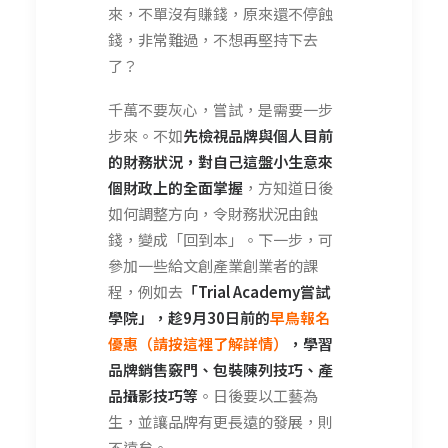
來，不單沒有賺錢，原來還不停蝕
錢，非常難過，不想再堅持下去
了？
千萬不要灰心，嘗試，是需要一步
步來。不如
先檢視品牌與個人目前
的財務狀況，對自己這盤小生意來
個財政上的全面掌握
，方知道日後
如何調整方向，令財務狀況由蝕
錢，變成「回到本」。下一步，可
參加一些給文創產業創業者的課
程，例如去
「Trial Academy
嘗試
學院
」，趁9月30日前的
早鳥報名
優惠（請按這裡了解詳情）
，學習
品牌銷售竅門、包裝陳列技巧、產
品攝影技巧等
。日後要以工藝為
生，並讓品牌有更長遠的發展，則
不遠矣。