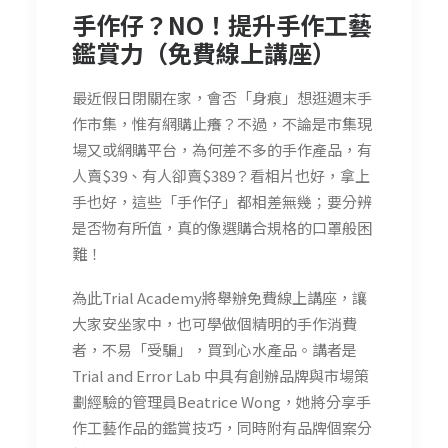
手作仔？NO！提升手作工藝
鑑賞力（免費線上講座）
最近假日閉關在家，會否「身痕」想逛週末手
作市集，惟有網購止癢？不過，不論是市集現
場又或網購平台，為何差不多的手作產品，有
人賣$39、有人卻賣$389？看相片也好，拿上
手也好，這些「手作仔」都相差無幾；要分辨
是否物有所值，真的像選購合規格的口罩般困
難！
為此Trial Academy將舉辦免費線上講座，讓
大家安坐家中，也可學做個精明的手作消費
者，不易「受騙」，買到心水產品。講者是
Trial and Error Lab 中具有創辦品牌與市場策
劃經驗的管理員Beatrice Wong，她將分享手
作工藝作品的鑑賞技巧，同時附有品牌個案分