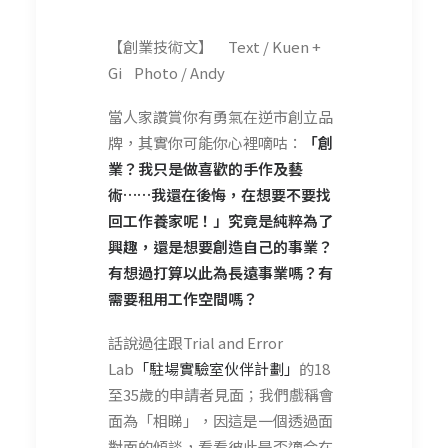
【創業技術文】 Text / Kuen +
Gi Photo / Andy
當人家讚賞你有勇氣在逆市創立品
牌，其實你可能你心裡嘀咕：
「創
業？我只是做喜歡的手作及藝
術……我還在後悔，在想要不要找
回工作養家呢！」究竟是純粹為了
興趣，還是想要創造自己的事業？
有想過打算以此為長遠事業嗎？有
需要租用工作空間嗎？
話說過往跟Trial and Error
Lab
「駐場實驗室伙伴計劃」
的18
至35歲的申請者見面；我們戲稱會
面為「相睇」，因這是一個透過面
對面的傾談，看看彼此是否適合在