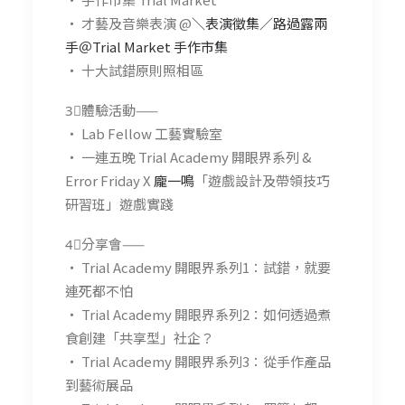
・ 才藝及音樂表演 @
＼表演徵集／路過露兩
手＠Trial Market 手作市集
・ 十大試錯原則照相區
3⃣體驗活動——
・ Lab Fellow 工藝實驗室
・ 一連五晚 Trial Academy 開眼界系列 &
Error Friday X
龐一鳴
「遊戲設計及帶領技巧
研習班」遊戲實踐
4⃣分享會——
・ Trial Academy 開眼界系列1：試錯，就要
連死都不怕
・ Trial Academy 開眼界系列2：如何透過煮
食創建「共享型」社企？
・ Trial Academy 開眼界系列3：從手作產品
到藝術展品