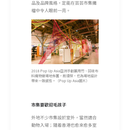
品及品牌風格，定能在芸芸市集攤
檔中令人眼前一亮。
2018 Pop Up Asia亞洲手創展用竹、回收布
料織物做場地佈置，既環保，也為場地設計
帶來一致感性。（Pop Up Asia圖片）
市集要歡迎毛孩子
外地不少市集設於室外，當然適合
動物入場；隨着香港也愈來愈多室