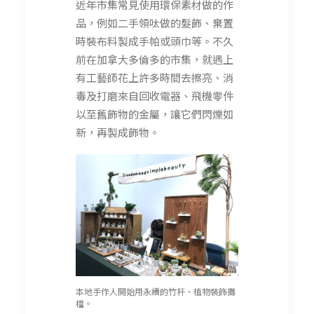
近年市集常見使用環保素材做的作
品，例如二手領呔做的髮飾、棄置
時裝布料製成手帕或頭巾等。不久
前在加拿大多倫多的市集，就遇上
有工藝師花上許多時間去擦亮、消
毒及打磨來自回收電器、飛機零件
以至舊飾物的金屬，讓它們閃爍如
新，再製成飾物。
本地手作人開始用永續的竹杆、植物裝飾攤
檔。