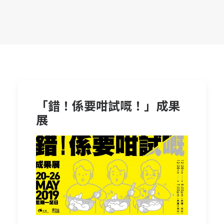
「錯！係要咁試嘅！」成果
展