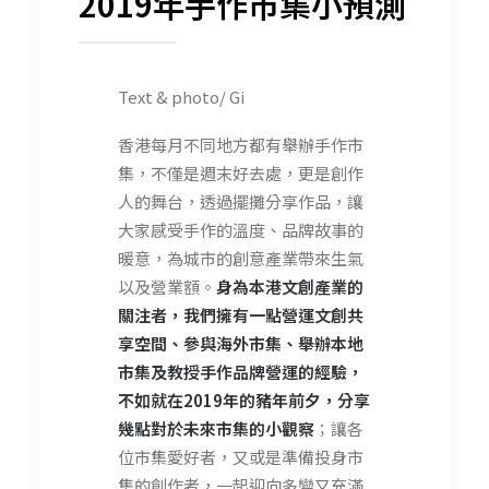
2019
年手作市集小預測
Text & photo/ Gi
香港每月不同地方都有舉辦手作市
集，不僅是週末好去處，更是創作
人的舞台，透過擺攤分享作品，讓
大家感受手作的溫度、品牌故事的
暖意，為城市的創意產業帶來生氣
以及營業額。
身為本港文創產業的
關注者，我們擁有一點營運文創共
享空間、參與海外市集、舉辦本地
市集及教授手作品牌營運的經驗，
不如就在2019年的豬年前夕，分享
幾點對於未來市集的小觀察
；讓各
位市集愛好者，又或是準備投身市
集的創作者，一起迎向多變又充滿