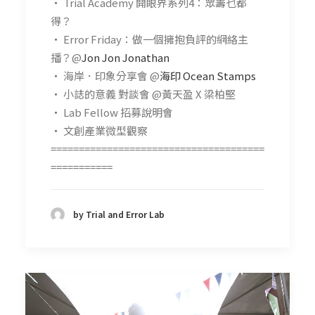
・ Trial Academy 開眼界系列4：眾籌乜都
得？
・ Error Friday：做一個擁抱負評的網絡主
播？@
Jon Jon Jonathan
・ 海岸．印象分享會 @
海印 Ocean Stamps
・ 小誌的意義 對談會 @黃天盈 X 梁柏堅
・ Lab Fellow 招募說明會
・ 文創產業微型觀察
======================================
===========
by Trial and Error Lab