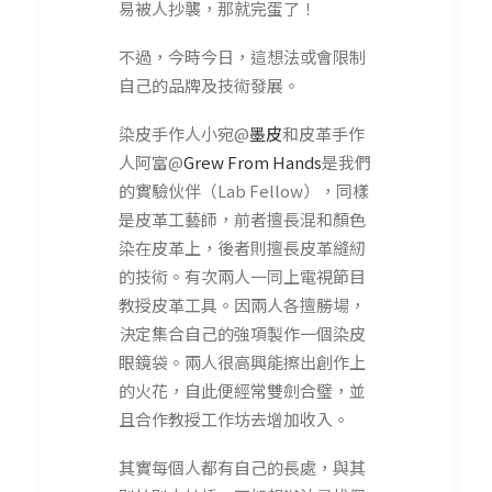
易被人抄襲，那就完蛋了！
不過，今時今日，這想法或會限制
自己的品牌及技術發展。
染皮手作人小宛@
墨皮
和皮革手作
人阿富@
Grew From Hands
是我們
的實驗伙伴（Lab Fellow），同樣
是皮革工藝師，前者擅長混和顏色
染在皮革上，後者則擅長皮革縫紉
的技術。有次兩人一同上電視節目
教授皮革工具。因兩人各擅勝場，
決定集合自己的強項製作一個染皮
眼鏡袋。兩人很高興能擦出創作上
的火花，自此便經常雙劍合璧，並
且合作教授工作坊去增加收入。
其實每個人都有自己的長處，與其