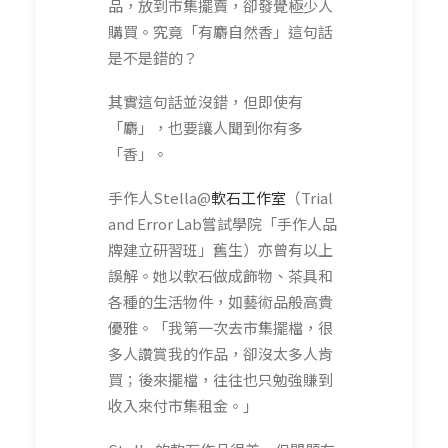
品，放到市集擺賣，卻發覺極少人
購買。究竟「有麝自然香」這句話
是不是錯的？
其實這句話並沒錯，但即使有
「麝」，也要讓人聞到你有多
「香」。
手作人Stella@
軟石工作室
（Trial
and Error Lab嘗試學院「手作人品
牌建立研習班」舊生）亦曾有以上
誤解。她以軟石做成飾物、茶具和
各種的生活物件，如藝術品般高貴
優雅。「我第一次去市集擺檔，很
多人讚賞我的作品，卻沒太多人肯
買；後來擺檔，往往也只勉強賺到
收入來付市集租金。」