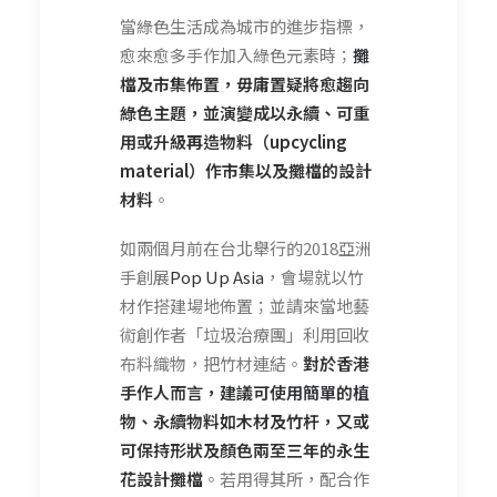
當綠色生活成為城市的進步指標，
愈來愈多手作加入綠色元素時；
攤
檔及市集佈置，毋庸置疑將愈趨向
綠色主題，並演變成以永續、可重
用或升級再造物料（upcycling
material）作市集以及攤檔的設計
材料
。
如兩個月前在台北舉行的2018亞洲
手創展
Pop Up Asia
，會場就以竹
材作搭建場地佈置；並請來當地藝
術創作者「垃圾治療團」利用回收
布料織物，把竹材連結。
對於香港
手作人而言，建議可使用簡單的植
物、永續物料如木材及竹杆，又或
可保持形狀及顏色兩至三年的永生
花設計攤檔
。若用得其所，配合作