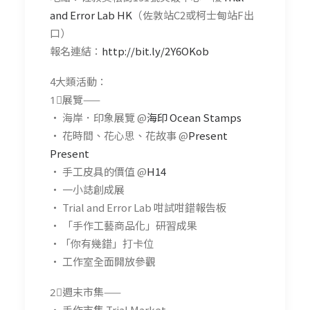
and Error Lab HK
（佐敦站C2或柯士甸站F出
口）
報名連結：
http://bit.ly/2Y6OKob
4大類活動：
1⃣展覽——
・ 海岸．印象展覽 @
海印 Ocean Stamps
・ 花時間、花心思、花故事 @
Present
Present
・ 手工皮具的價值 @
H14
・ 一小誌創成展
・ Trial and Error Lab 咁試咁錯報告板
・ 「手作工藝商品化」研習成果
・「你有幾錯」打卡位
・ 工作室全面開放參觀
2⃣週末市集——
・ 手作市集 Trial Market