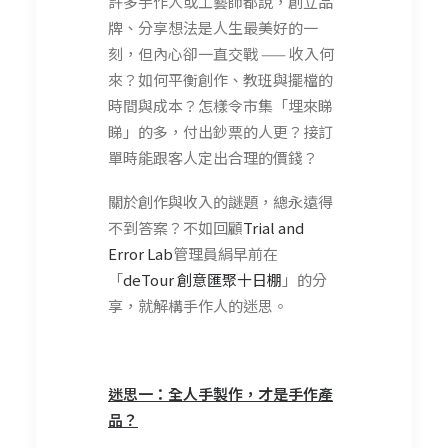
許多手作人或工藝師都說，創立品
牌、分享想法是人生最美好的一
刻，但內心卻一直交戰 —— 收入何
來？如何平衡創作、教班與擺檔的
時間與成本？怎樣令市集「埋來睇
睇」的多，付出鈔票的人更？接訂
單時能跟客人定出合理的價錢？
關於創作與收入的謎題，總永遠得
不到答案？不如回顧
Trial and
Error Lab
管理員絹早前在
「
deTour 創意匯聚十日棚
」的分
享，就解構手作人的迷思。
迷思一：全人手製作，才是手作產
品？