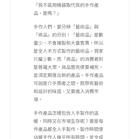
「我不能用機器取代我的手作產
品，是嗎？」
手作人們，要分辨「藝術品」與
「商品」的分別！「藝術品」是數
量少、不會複製和大量售賣，所以
是全人手方式製作的藝術品，買家
只屬少數。而「商品」的消費者則
是普羅大眾，貨品售完便要補充，
並須定期推出新的產品。手作產品
可說是介乎兩者之間，既帶有藝術
和設計的味道，又要進入消費市
場。
手作產品怎樣包含人手製作的溫
暖，同時又在市場生存呢？要是每
件產品都全人手製作，製作時間便
佔據手作人幾乎所有時間，並令成