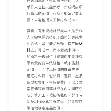
己感到滿足，但卻無法維持生活。
手作人往往只能參考市集或網店類
似貨品的定價，有時不知道定價太
低，未能包括人工和材料成本。
其實，有系統地計算成本，是手作
人必需學懂的技能！簡單計算成本
的方式，是把產品分類，按不同
材
料
去計算成本，而不要把來價不一
的原料一視同仁（譬如你用幾種有
平有貴的皮革做錢包，就不能劃一
定價）。而作品售價的計算方法，
是把材料費、包裝費、運費、產品
造型照費用、模特兒費用，以及文
案宣傳等費用都計算在內；同時亦
要計算人工，按技術難度、製作時
間及創作意念等來定價，如此就可
準確地制定產品售價。