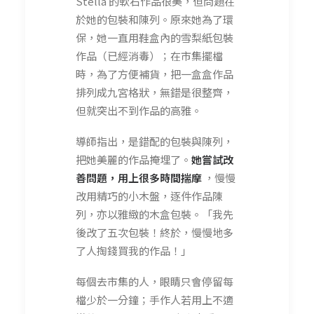
Stella 的軟石作品很美，但問題在
於她的包裝和陳列。原來她為了環
保，她一直用鞋盒內的雪梨紙包裝
作品（已經消毒）；在市集擺檔
時，為了方便補貨，把一盒盒作品
排列成九宮格狀，無錯是很整齊，
但就突出不到作品的高雅。
導師指出，是錯配的包裝與陳列，
把她美麗的作品掩埋了。
她嘗試改
善問題，用上很多時間揣摩
，慢慢
改用精巧的小木盤，逐件作品陳
列，亦以雅緻的木盒包裝。「我先
後改了五次包裝！終於，慢慢地多
了人掏錢買我的作品！」
每個去市集的人，眼睛只會停留每
檔少於一分鐘；手作人若用上不適