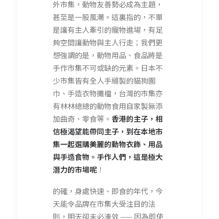
外市集，動物友善勢必成為主題，
甚至是一股風潮。這裏指的，不單
是讓有主人牽引的寵物進場，有足
夠空間讓動物與主人行走；我們更
想強調的是，動物用品、食品將是
手作市集不可或缺的元素。日本不
少市集皆有全人手縫製的貓狗圍
巾、手造衣物攤檔，台灣的市集亦
有林林總總的動物食用自家製無添
加曲奇、零食等。
香港的主子，相
信極渴望能帶同主子，到在本地市
集一起選購美麗的動物衣飾、用品
與手造食物。手作人們，這是極大
潛力的市場呢
！
的確，身處快速、即食的年代，今
天能令品牌在市集大受注目的法
則，明天卻未必湊效 —— 因為即使