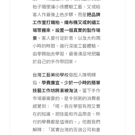
枱子隨便讓小孩體驗工藝、又或給
客人作最後上色步驟，而是
把品牌
工作室打鐵枱、織布機又或刺繡工
場等搬來，設置一個真實的製作場
景
。客人要付足鈔票，以及大約兩
小時的時間，進行深度工藝體驗，
由零開始去學習，最後滿足地把屬
於自己的手作帶回家。
台灣工藝美術學校
發起人陳明輝
指，
學費廉宜、少於一小時的簡單
技藝工作坊將漸被淘汰
。當下手作
市場最需要的，是令挑剔的消費者
感覺到：「嗯，我在學習有用又實
在的知識，把技能和作品帶走，所
付的學費都是值得的。」他跟我們
解釋：「其實台灣的百貨公司和書