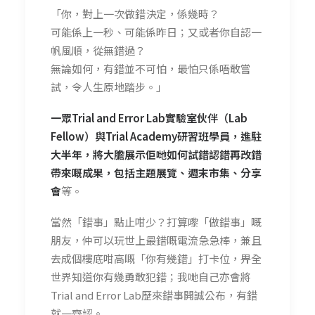
「你，對上一次做錯決定，係幾時？
可能係上一秒、可能係昨日；又或者你自認一
帆風順，從無錯過？
無論如何，有錯並不可怕，最怕只係唔敢嘗
試，令人生原地踏步。」
一眾Trial and Error Lab實驗室伙伴（Lab
Fellow）與Trial Academy研習班學員，進駐
大半年，將大膽展示佢哋如何試錯認錯再改錯
帶來嘅成果，包括主題展覽、週末市集、分享
會
等。
當然「錯事」點止咁少？打算嚟「做錯事」嘅
朋友，仲可以玩世上最錯嘅電流急急棒，兼且
去成個樓底咁高嘅「你有幾錯」打卡位，畀全
世界知道你有幾勇敢犯錯；我哋自己亦會將
Trial and Error Lab歷來錯事開誠公布，有錯
就一齊認。