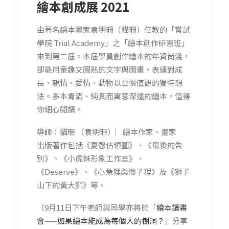
繪本創成展 2021
由著名繪本畫家袁明珊（貓珊）任教的「嘗試
學院 Trial Academy」之「繪本創作研習班」
來到第二屆。本屆學員創作繪本的年資尚淺，
卻能用童趣又圓熟的文字與圖畫，表達對成
長、親情、愛情、動物以至價值觀的獨特想
法。多本青澀、純真而寓意深遠的繪本，值得
你細心閱讀。
導師：貓珊 （袁明珊）︳繪本作家、畫家
出版著作包括《夏慤佔領圖》、《最後的告
別》、《小虎妹形象工作室》、
《Deserve》、《心急狸與慢子狸》及《獅子
山下的黃大獅》等。
（9月11日下午老師與同學亦將於「
繪本讀書
會——如果繪本能成為每個人的樹洞？
」分享