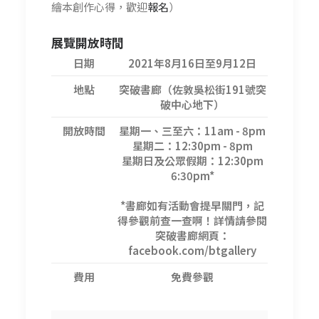
繪本創作心得，歡迎
報名
）
展覽開放時間
日期
2021年8月16日至9月12日
地點
突破書廊（佐敦吳松街191號突
破中心地下）
開放時間
星期一、三至六：11am - 8pm
星期二：12:30pm - 8pm
星期日及公眾假期：12:30pm
6:30pm*
*書廊如有活動會提早關門，記
得參觀前查一查啊！詳情請參閱
突破書廊網頁：
facebook.com/btgallery
費用
免費參觀