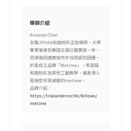
導師介紹
Amanda Chan
全職JPHAA和諧粉彩正指導師。大學
畢業後曾到美國主題公園實習一年，
回港後因適應城市步伐而感到困擾，
於是成立品牌「Metime」，希望藉
和諧粉彩及其他工藝教學，讓香港人
能抽空享受減壓的metime。
品牌介紹：
https://trialanderror.hk/fellows/
metime