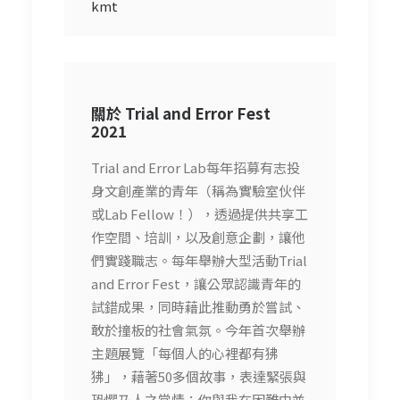
kmt
關於 Trial and Error Fest
2021
Trial and Error Lab每年招募有志投
身文創產業的青年（稱為實驗室伙伴
或Lab Fellow！），透過提供共享工
作空間、培訓，以及創意企劃，讓他
們實踐職志。每年舉辦大型活動Trial
and Error Fest，讓公眾認識青年的
試錯成果，同時藉此推動勇於嘗試、
敢於撞板的社會氣氛。今年首次舉辦
主題展覽「每個人的心裡都有狒
狒」，藉著50多個故事，表達緊張與
恐懼乃人之常情；你與我在困難中並