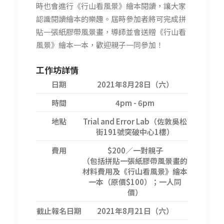
時也會進行《行山看風景》繪本閱讀，讓大家
認識閱讀繪本的樂趣。
屆時參加者將可完成
拼
貼一張紙膠帶風景畫，導師並會送贈《行山看
風景》繪本一本，歡迎親子一同參加！
工作坊詳情
日期
2021年8月28日（六）
時間
4pm - 6pm
地點
Trial and Error Lab（佐敦吳松
街191號突破中心1樓）
費用
$200／一對親子
（包括拼貼一張紙膠帶風景畫的
材料費用及《行山看風景》繪本
一本（原價$100）；一人同
價）
截止報名日期
2021年8月21日（六）