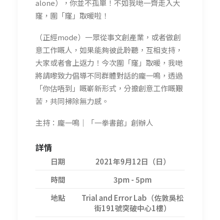
alone），你並不孤單！不如我哋一齊走入大
窿，圍「窿」取暖啦！
（正經mode）一眾從事文創產業，或者做創
意工作嘅人，如果能夠彼此聆聽，互相支持，
大家或者會上返力！今次圍「窿」取暖，我哋
將請嚟致力倡導不同群體對話的龐一鳴，透過
「你估唔到」嘅嶄新形式，分擔創意工作嘅艱
苦，共同掃除無力感。
主持：龐一鳴｜「一拳書館」創辦人
詳情
日期
2021年9月12日（日）
時間
3pm - 5pm
地點
Trial and Error Lab（佐敦吳松
街191號突破中心1樓）