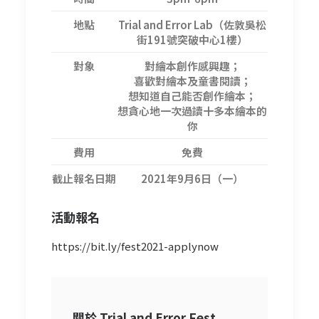
地點
Trial and Error Lab（佐敦吳松
街191號突破中心1樓）
對象
對繪本創作感興趣；
喜歡對繪本及童書閱讀；
想知道自己能否創作繪本；
想貪心地一次過讀十多本繪本的
你
費用
免費
截止報名日期
2021年9月6日（一）
活動報名
https://bit.ly/fest2021-applynow
關於 Trial and Error Fest