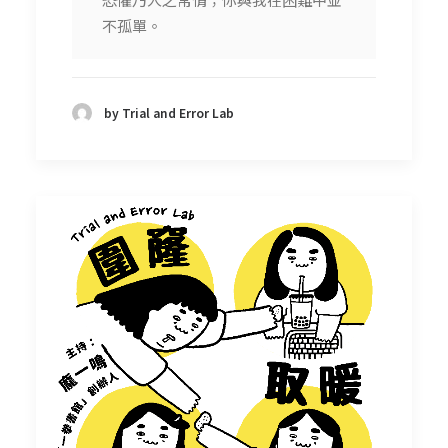
不孤單。
by Trial and Error Lab