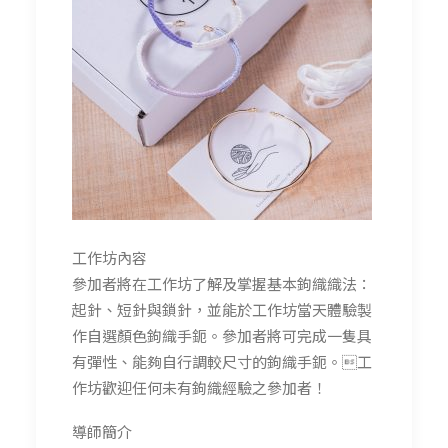
工作坊內容
參加者將在工作坊了解及掌握基本鉤織織法：
起針、短針與鎖針，並能於工作坊當天體驗製
作自選顏色鉤織手鈪。參加者將可完成一隻具
有彈性、能夠自行調較尺寸的鉤織手鈪。工
作坊歡迎任何未有鉤織經驗之參加者！
導師簡介