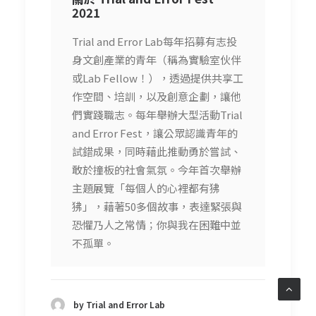
2021
Trial and Error Lab每年招募有志投
身文創產業的青年（稱為實驗室伙伴
或Lab Fellow！），透過提供共享工
作空間、培訓，以及創意企劃，讓他
們實踐職志。每年舉辦大型活動Trial
and Error Fest，讓公眾認識青年的
試錯成果，同時藉此推動勇於嘗試、
敢於撞板的社會氣氛。今年首次舉辦
主題展覽「每個人的心裡都有狒
狒」，藉著50多個故事，表達緊張與
恐懼乃人之常情；你與我在困難中並
不孤單。
by Trial and Error Lab