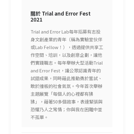
關於 Trial and Error Fest
2021
Trial and Error Lab每年招募有志投
身文創產業的青年（稱為實驗室伙伴
或Lab Fellow！），透過提供共享工
作空間、培訓，以及創意企劃，讓他
們實踐職志。每年舉辦大型活動Trial
and Error Fest，讓公眾認識青年的
試錯成果，同時藉此推動勇於嘗試、
敢於撞板的社會氣氛。今年首次舉辦
主題展覽「每個人的心裡都有狒
狒」，藉著50多個故事，表達緊張與
恐懼乃人之常情；你與我在困難中並
不孤單。