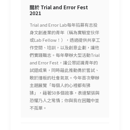
關於 Trial and Error Fest
2021
Trial and Error Lab每年招募有志投
身文創產業的青年（稱為實驗室伙伴
或Lab Fellow！），透過提供共享工
作空間、培訓，以及創意企劃，讓他
們實踐職志。每年舉辦大型活動Trial
and Error Fest，讓公眾認識青年的
試錯成果，同時藉此推動勇於嘗試、
敢於撞板的社會氣氛。今年首次舉辦
主題展覽「每個人的心裡都有狒
狒」，藉著50多個故事，表達緊張與
恐懼乃人之常情；你與我在困難中並
不孤單。