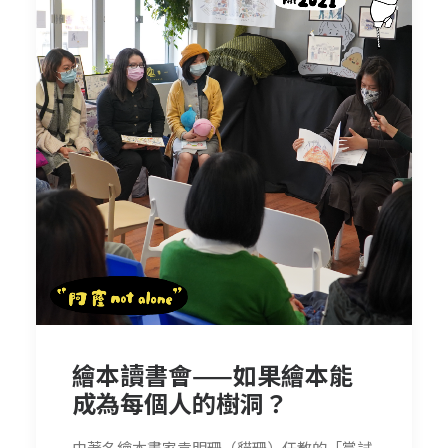
繪本讀書會——如果繪本能
成為每個人的樹洞？
由著名繪本畫家袁明珊（貓珊）任教的「嘗試