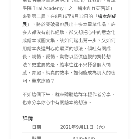
學院 Trial Academy」之「繪本創作研習班」
來到第二屆，在8月16至9月12日的「
繪本創成
展
」，將於突破書廊展出十多本畢業作品。許
多人都沒有創作經驗，卻又想把心中的意念化
成繪本或圖文集，該如何踏出第一步？又如何
用繪本表達對心底最深的想法，傾吐有關成
長、親情、愛情、動物以至價值觀的獨特想
法？更重要的是，繪本往往不只抒發個人情
感，青澀、純真的故事，如何能成為別人的樹
洞，帶來療癒？
不如這個下午，就來聽聽這群年輕作者分享，
也來分享你心中有關繪本的想法。
詳情
日期
2021年9月11日（六）
時間
3pm-6pm